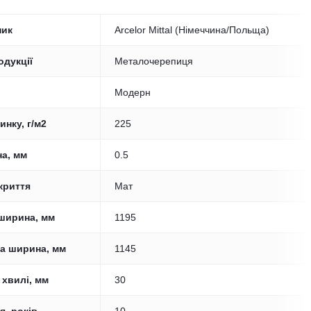
ник
Arcelor Mittal (Німеччина/Польща)
одукції
Металочерепиця
Модерн
инку, г/м2
225
а, мм
0.5
криття
Мат
ширина, мм
1195
а ширина, мм
1145
 хвилі, мм
30