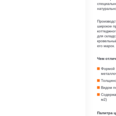
специальн
натуральн
Производст
широкое п
коттеджног
для складс
кровельн
его марок.
Чем отли
Формой 
металло
Толщино
Видом по
Содержан
м2)
Палитра 