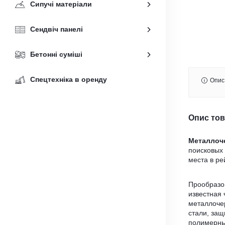
Сипучі матеріали
Сендвіч панелі
Бетонні суміші
Спецтехніка в оренду
Опис
Опис то
Металлоч
поисковых 
места в ре
Прообразо
известная
металлоче
стали, за
полимерны