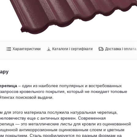
Характеристики
Каталоги і сертифікати
Доставка і оплата
вару
ерепица
– один из наиболее популярных и востребованных
запросов кровельного покрытия, который не покидает топовые
йтингах поисковой выдачи.
м для этого материала послужила натуральная черепица,
 человечеству еще с античных времен. Современная
репица — это металлические листы для кровли из оцинкованной
щищенной антикоррозионным оцинкованным слоем и цветным
м покрытием. Сталь профилируется по разным формам на