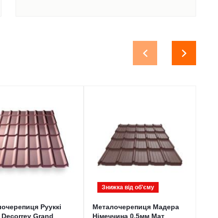
Знижка від обʹєму
З
очерепиця Рууккі
Металочерепиця Мадера
Про
 Decorrey Grand
Німеччина 0,5мм Мат
(Мо