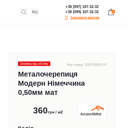
+38 (097) 107-32-32
RU
+38 (099) 107-32-32
0
Замовити виклик
Знижка від обʹєму
Код товару: 1007020503-01
Металочерепиця
Модерн Німеччина
0,50мм мат
360
грн / м2