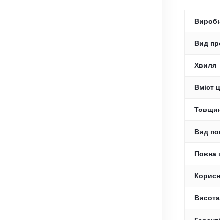
Вироб
Вид пр
Хвиля
Вміст ц
Товщин
Вид по
Повна 
Корисн
Висота