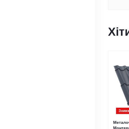
Хіт
Знижк
Метало
Монтер