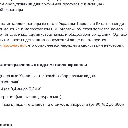
ом оборудовании для получения профиля с имитацией
ой черепицы.
во металлочерепицы из стали Украины ,Европы и Китая - находит
рименение в малоэтажном и многоэтажном строительстве домов
о типа, жилых, административных и общественных зданий. Однако
ких и производственных сооружений чаще используется
ый
профнастил
, что объясняется несущими свойствами некоторых
чаются различные виды металлочерепицы
(на рынке Украины - широкий выбор разных видов
черепицы)
й (от 0,4мм до 0,5мм)
крытия (мат, глянец, пурал мат)
ием цинка, что влияет на стойкость к корозии (от 80г/м2 до 300г/
цветов