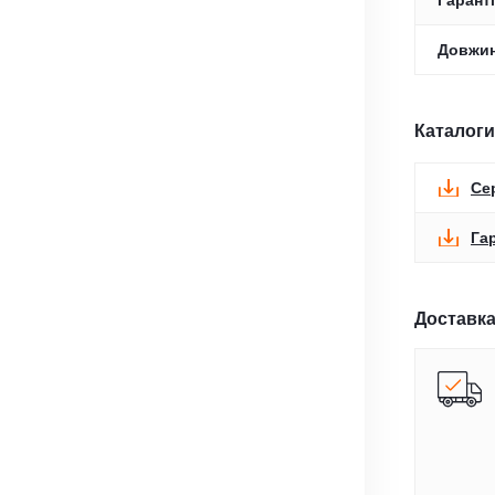
Гаранті
Довжин
Каталоги
Се
Га
Доставка