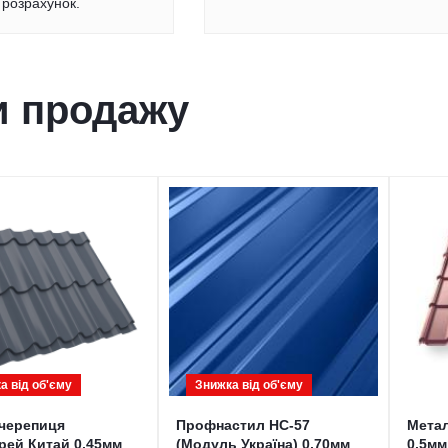
розрахунок.
и продажу
а від обʹєму
Знижка від обʹєму
черепиця
Профнастил НС-57
Метал
рей Китай 0,45мм
(Модуль Україна) 0,70мм
0,5мм