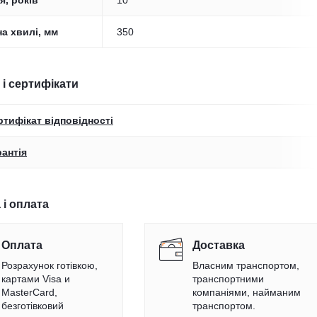
я, років
10
а хвилі, мм
350
 і сертифікати
ртифікат відповідності
рантія
 і оплата
Оплата
Доставка
Розрахунок готівкою,
Власним транспортом,
картами Visa и
транспортними
MasterCard,
компаніями, найманим
безготівковий
транспортом.