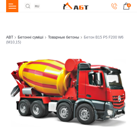
0
RU
ABT
Бетонні суміші
Товарные бетоны
Бетон В15 Р5 F200 W6
(М10,15)