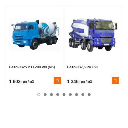
Бетон В25 Р3 F200 W8 (М5)
Бетон В7,5 Р4 F50
Б
1 603
1 346
1
грн / м3
грн / м3