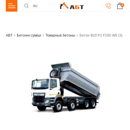
0
RU
ABT
Бетонні суміші
Товарные бетоны
Бетон В20 Р1 F200 W6 (З)