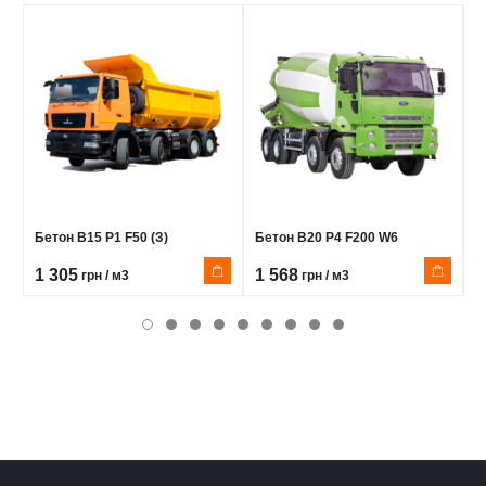
Бетон В15 Р1 F50 (З)
Бетон В20 Р4 F200 W6
Б
1 305
1 568
1
грн / м3
грн / м3