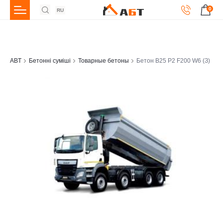
0
RU
ABT
Бетонні суміші
Товарные бетоны
Бетон В25 Р2 F200 W6 (З)