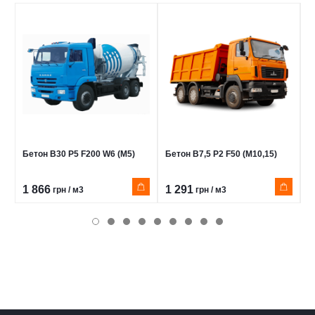
Бетон В30 Р5 F200 W6 (М5)
Бетон В7,5 Р2 F50 (М10,15)
Б
(
1 866
1 291
1
грн / м3
грн / м3