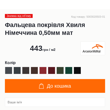
Знижка від обʹєму
Код товару: 5003020503-01
Фальцева покрівля Хвиля
Німеччина 0,50мм мат
443
грн / м2
Колір
До кошика