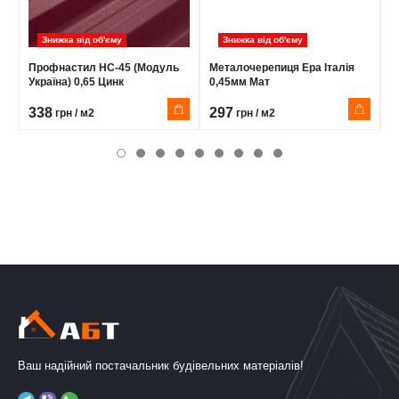
Знижка від обʹєму
Знижка від обʹєму
Профнастил НС-45 (Модуль
Металочерепиця Ера Італія
П
Україна) 0,65 Цинк
0,45мм Мат
0
338
297
3
грн / м2
грн / м2
Ваш надійний постачальник будівельних матеріалів!