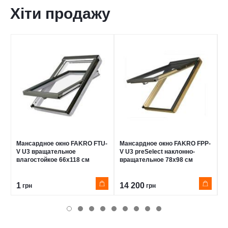
Хіти продажу
Мансардное окно FAKRO FTU-
Мансардное окно FAKRO FPP-
М
V U3 вращательное
V U3 preSelect наклонно-
V
влагостойкое 66x118 см
вращательное 78x98 см
в
1
14 200
1
грн
грн