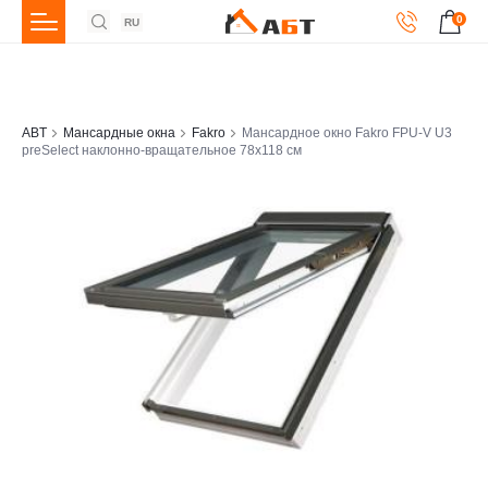
0
RU
ABT
Мансардные окна
Fakro
Мансардное окно Fakro FPU-V U3
preSelect наклонно-вращательное 78x118 см