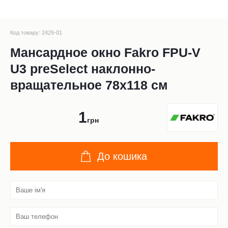
Код товару: 2429-01
Мансардное окно Fakro FPU-V
U3 preSelect наклонно-
вращательное 78x118 см
1
грн
До кошика