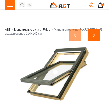
0
RU
ABT
Мансардные окна
Fakro
Мансардное окно FAKRO FTP-V U3
вращательное 114x140 см