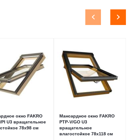
ардное окно FAKRO
Мансардное окно FAKRO
Ман
/PI U3 вращательное
PTP-V/GO U3
FTT
стойкое 78x98 см
вращательное
суп
влагостойкое 78x118 см
66x