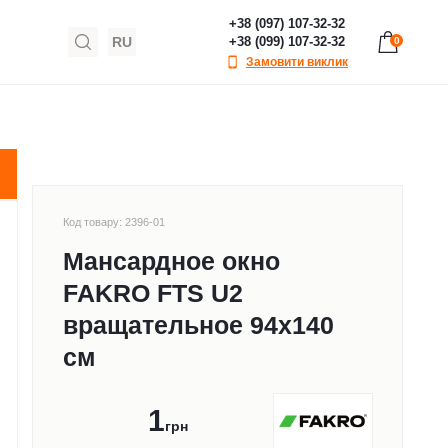
+38 (097) 107-32-32
RU
+38 (099) 107-32-32
0
Замовити виклик
 см
Код товару: 2396-01
Мансардное окно
FAKRO FTS U2
вращательное 94x140
см
1
грн