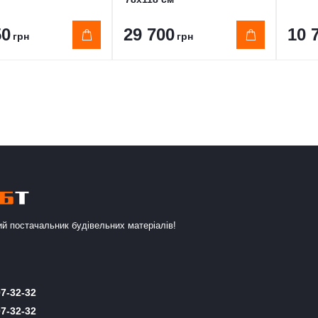
50
29 700
10 
грн
грн
й постачальник будівельних матеріалів!
7-32-32
7-32-32