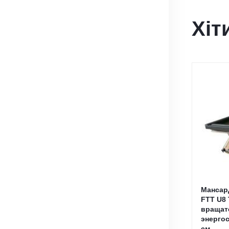
Хіт
Мансар
FTT U8
вращат
энерго
см