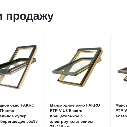
и продажу
дное окно FAKRO
Мансардное окно FAKRO
Манс
 Thermo
FTP-V U3 Electro
PTP-V
ельное супер
вращательное с
влаго
сберегающее 55x98
электроуправлением
78x118 см