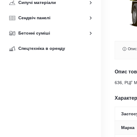
Сипучі матеріали
Сендвіч панелі
Бетонні суміші
Спецтехніка в оренду
Опис
Опис то
636, РЦГ М
Характе
Застос
Марка