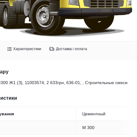
Характеристики
Доставка і оплата
вару
300 Ж1 (З), 11003574, 2 633грн, 636-01, , Строительные смеси
ристики
ування
Цементный
M 300