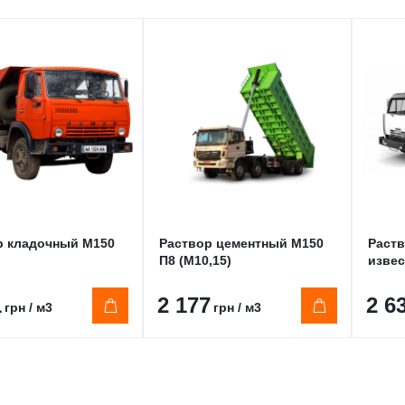
р кладочный М150
Раствор цементный М150
Раств
П8 (М10,15)
извес
1
2 177
2 6
грн / м3
грн / м3