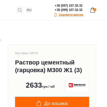
+38 (097) 107-32-32
RU
+38 (099) 107-32-32
0
Замовити виклик
)
Код товару: 636-01
Раствор цементный
(гарцовка) М300 Ж1 (З)
2633
грн / м3
До кошика