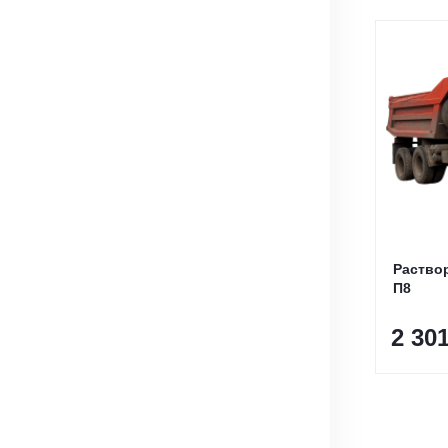
Раство
П8
2 30