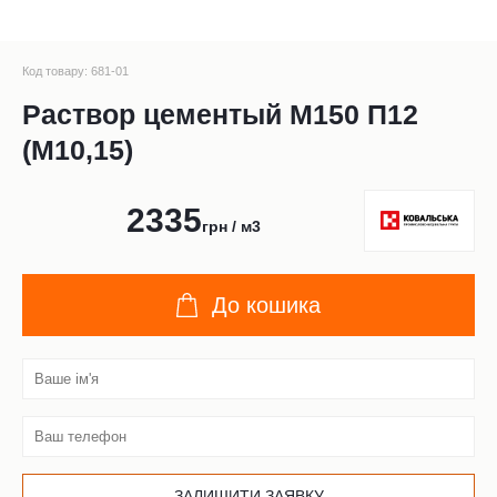
Код товару: 681-01
Раствор цементый М150 П12
(М10,15)
2335
грн / м3
До кошика