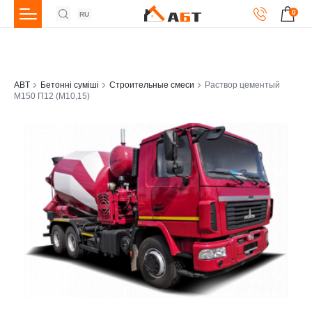
0
RU
ABT
Бетонні суміші
Строительные смеси
Раствор цементый
М150 П12 (М10,15)