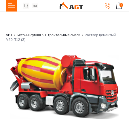
0
RU
ABT
Бетонні суміші
Строительные смеси
Раствор цементый
М50 П12 (З)