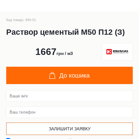
Код товару: 694-01
Раствор цементый М50 П12 (З)
1667
грн / м3
До кошика