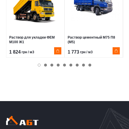
Раствор для укладки ФЕМ
Раствор цементный М75 П8
Р
М100 Ж1
(М5)
(
1 824
1 773
2
грн / м3
грн / м3