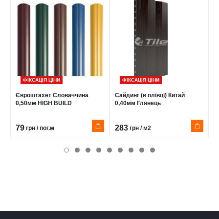
ФІКСАЦІЯ ЦІНИ
ФІКСАЦІЯ ЦІНИ
Євроштахет Словаччина
Сайдинг (в плівці) Китай
Б
0,50мм HIGH BUILD
0,40мм Глянець
С
79
283
3
грн / пог.м
грн / м2