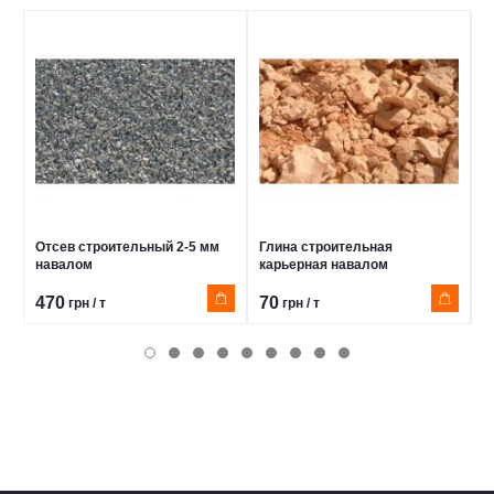
Отсев строительный 2-5 мм
Глина строительная
С
навалом
карьерная навалом
470
70
1
грн / т
грн / т