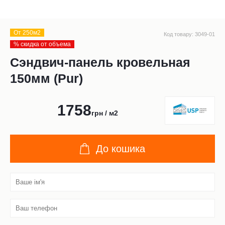
От 250м2
Код товару: 3049-01
% скидка от объема
Сэндвич-панель кровельная
150мм (Pur)
1758
грн / м2
До кошика