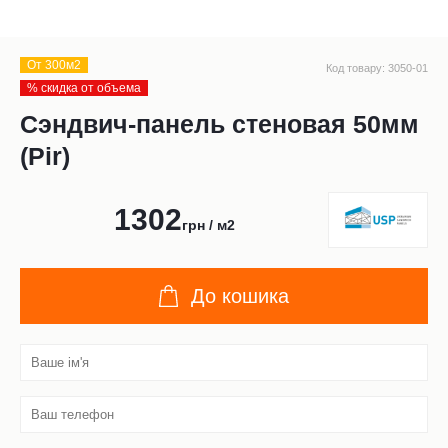
От 300м2
Код товару: 3050-01
% скидка от объема
Сэндвич-панель стеновая 50мм
(Pir)
1302
грн / м2
До кошика