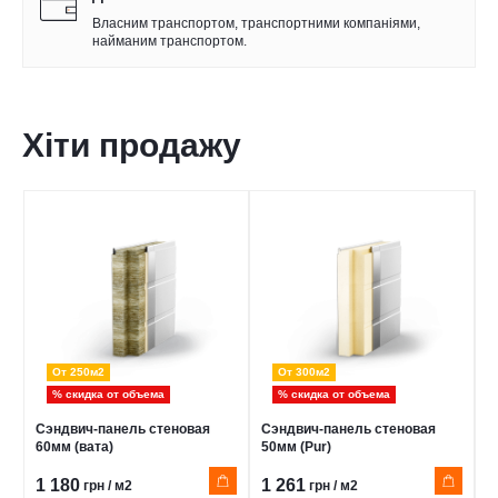
Власним транспортом, транспортними компаніями,
найманим транспортом.
Хіти продажу
От 250м2
От 300м2
% скидка от объема
% скидка от объема
Сэндвич-панель стеновая
Сэндвич-панель стеновая
С
60мм (вата)
50мм (Pur)
8
1 180
1 261
1
грн / м2
грн / м2