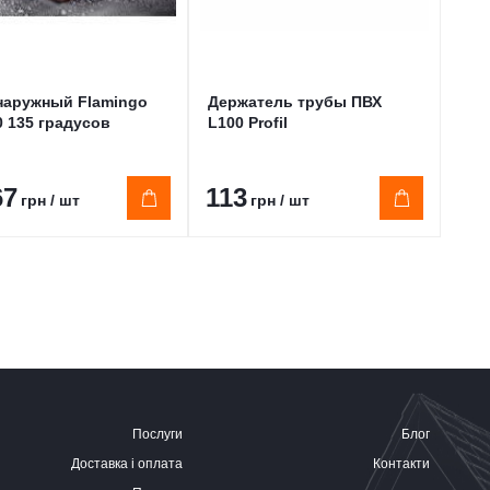
наружный Flamingo
Держатель трубы ПВХ
Кол
0 135 градусов
L100 Profil
рас
125
67
113
19
грн / шт
грн / шт
Послуги
Блог
Доставка і оплата
Контакти