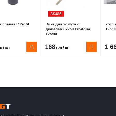
АКЦИЯ
 правая Р Profil
Винт для хомута с
Угол 
дюбелем 8х250 ProAqua
125/9
125/90
168
1 6
н / шт
грн / шт