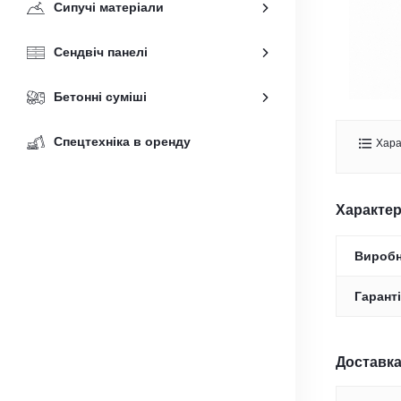
Сипучі матеріали
Сендвіч панелі
Бетонні суміші
Спецтехніка в оренду
Хара
Характе
Вироб
Гаранті
Доставка