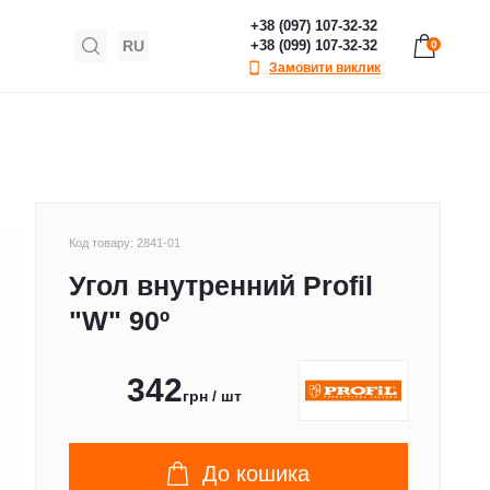
+38 (097) 107-32-32
RU
+38 (099) 107-32-32
0
Замовити виклик
Код товару: 2841-01
Угол внутренний Profil
"W" 90º
342
грн / шт
До кошика