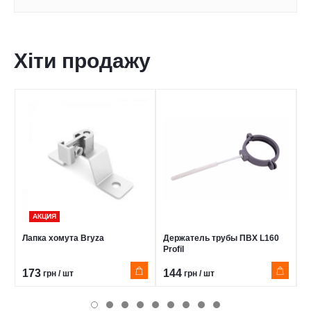
Хіти продажу
АКЦИЯ
Лапка хомута Bryza
Держатель трубы ПВХ L160
К
Profil
B
173
144
9
грн / шт
грн / шт