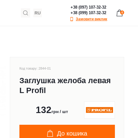
+38 (097) 107-32-32
RU
+38 (099) 107-32-32
0
Замовити виклик
Код товару: 2844-01
Заглушка желоба левая
L Profil
132
грн / шт
До кошика