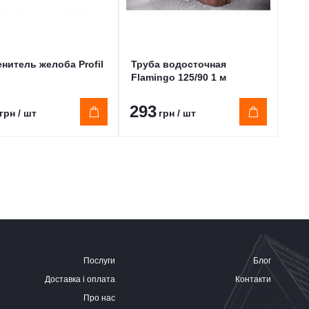
нитель желоба Profil
Труба водосточная
Уго
Flamingo 125/90 1 м
135
293
53
грн / шт
грн / шт
Послуги
Блог
Доставка і оплата
Контакти
Про нас