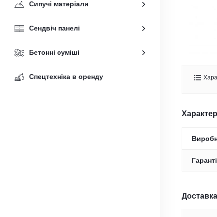
Сипучі матеріали
Сендвіч панелі
Бетонні суміші
Спецтехніка в оренду
Хара
Характе
Вироб
Гаранті
Доставка