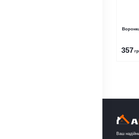
Воронка
357
гр
Ваш надійни