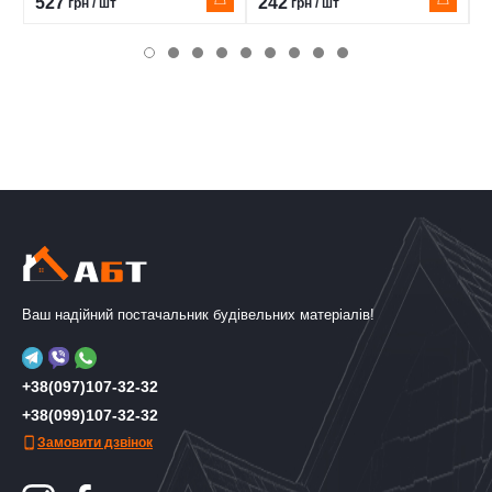
527
242
3
грн / шт
грн / шт
Ваш надійний постачальник будівельних матеріалів!
+38(097)107-32-32
+38(099)107-32-32
Замовити дзвінок