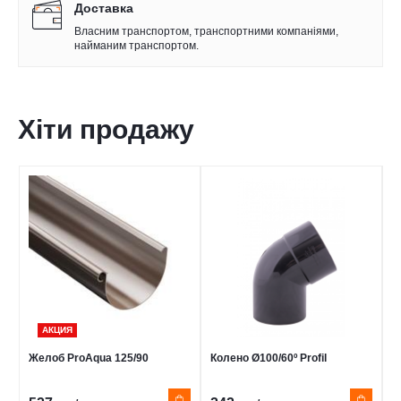
Доставка
Власним транспортом, транспортними компаніями,
найманим транспортом.
Хіти продажу
АКЦИЯ
Желоб ProAqua 125/90
Колено Ø100/60º Profil
К
6