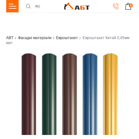
0
RU
ABT
Фасадні матеріали
Евроштахет
Євроштахет Китай 0,45мм
мат