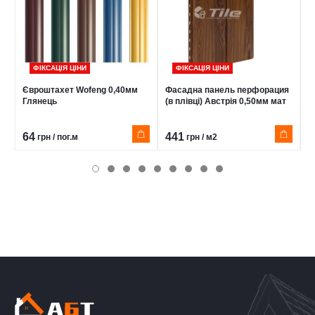
ФІКСАЦІЯ ЦІНИ
ФІКСАЦІЯ ЦІНИ
Євроштахет Wofeng 0,40мм
Фасадна панель перфорация
Є
Глянець
(в плівці) Австрія 0,50мм мат
0
64
441
6
грн / пог.м
грн / м2