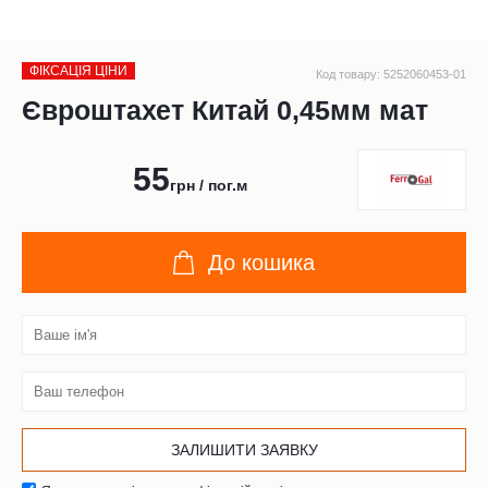
ФІКСАЦІЯ ЦІНИ
Код товару: 5252060453-01
Євроштахет Китай 0,45мм мат
55
грн / пог.м
До кошика