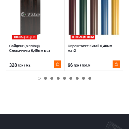
ФІКСАЦІЯ ЦІНИ
ФІКСАЦІЯ ЦІНИ
Сайдинг (в плівці)
Євроштахет Китай 0,40мм
Є
Словаччина 0,45мм мат
мат2
0
328
66
5
грн / м2
грн / пог.м