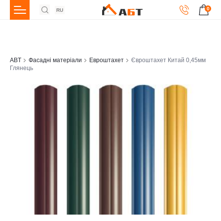
0
RU
ABT
Фасадні матеріали
Евроштахет
Євроштахет Китай 0,45мм
Глянець