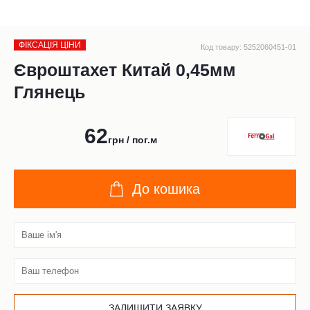
ФІКСАЦІЯ ЦІНИ
Код товару: 5252060451-01
Євроштахет Китай 0,45мм
Глянець
62
грн / пог.м
До кошика