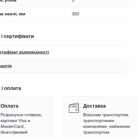
я, років
5
а хвилі, мм
350
 і сертифікати
ртифікат відповідності
рантія
 і оплата
Оплата
Доставка
Розрахунок готівкою,
Власним транспортом,
картами Visa и
транспортними
MasterCard,
компаніями, найманим
безготівковий
транспортом.