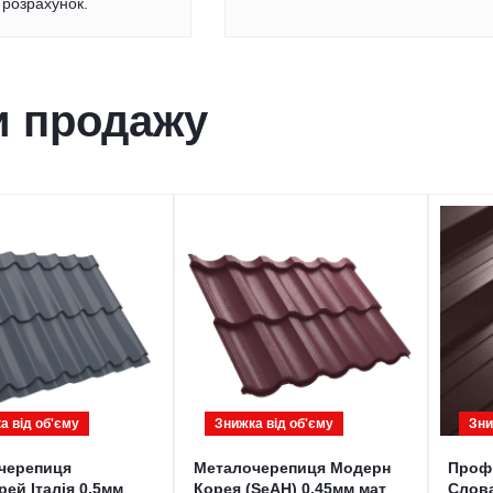
розрахунок.
и продажу
а від обʹєму
Знижка від обʹєму
Зни
черепиця
Металочерепиця Модерн
Проф
ей Італія 0,5мм
Корея (SeAH) 0,45мм мат
Слова