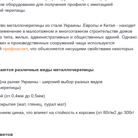
ом оборудовании для получения профиля с имитацией
ой черепицы.
во металлочерепицы из стали Украины ,Европы и Китая - находит
рименение в малоэтажном и многоэтажном строительстве домов
о типа, жилых, административных и общественных зданий. Однако
ких и производственных сооружений чаще используется
ый
профнастил
, что объясняется несущими свойствами некоторых
чаются различные виды металлочерепицы
(на рынке Украины - широкий выбор разных видов
черепицы)
й (от 0,4мм до 0,5мм)
крытия (мат, глянец, пурал мат)
ием цинка, что влияет на стойкость к корозии (от 80г/м2 до 300г/
цветов