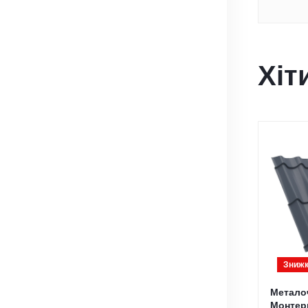
Хіт
Знижк
Метало
Монтерр