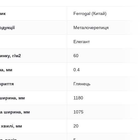
ник
Ferrogal (Китай)
одукції
Металочерепиця
Елегант
инку, г/м2
60
а, мм
0.4
криття
Глянець
ширина, мм
1180
а ширина, мм
1075
 хвилі, мм
20