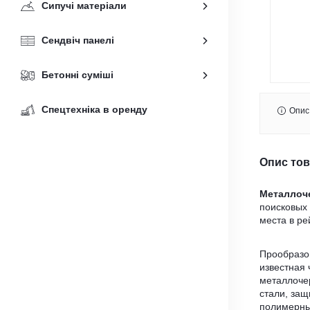
Сипучі матеріали
Сендвіч панелі
Бетонні суміші
Спецтехніка в оренду
Опис
Опис то
Металлоч
поисковых 
места в ре
Прообразо
известная
металлоче
стали, за
полимерны