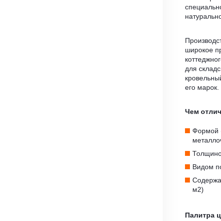
специальн
натуральн
Производст
широкое п
коттеджног
для складс
кровельн
его марок.
Чем отли
Формой 
металло
Толщино
Видом по
Содержан
м2)
Палитра 