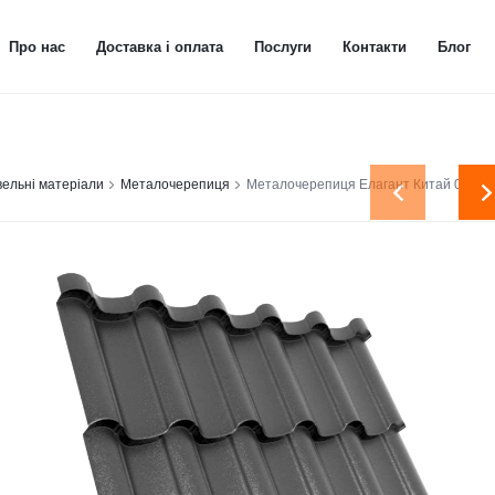
Про нас
Доставка і оплата
Послуги
Контакти
Блог
вельні матеріали
Металочерепиця
Металочерепиця Елагант Китай 0,40м