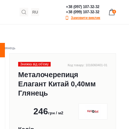
+38 (097) 107-32-32
RU
+38 (099) 107-32-32
0
Замовити виклик
м Глянець
Знижка від обʹєму
Код товару: 1016060401-01
Металочерепиця
Елагант Китай 0,40мм
Глянець
246
грн / м2