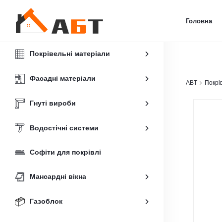
Головна
Покрівельні матеріали
Фасадні матеріали
ABT
Покрі
Гнуті вироби
Водостічні системи
Софіти для покрівлі
Мансардні вікна
Газоблок