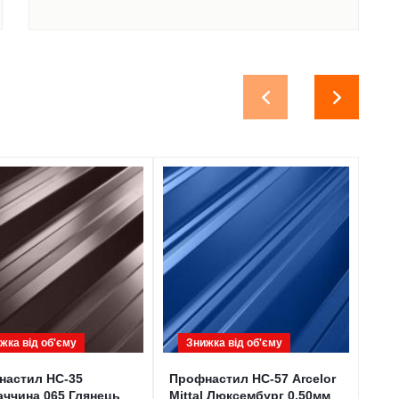
жка від обʹєму
Знижка від обʹєму
З
настил НС-35
Профнастил НС-57 Arcelor
Мет
ччина 065 Глянець
Mittal Люксембург 0,50мм
Кор