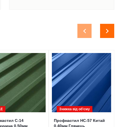
LE
Знижка від обʹєму
настил С-14
Профнастил НС-57 Китай
Мет
ччина 0,50мм
0,40мм Глянець
0,4