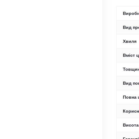
Вироб
Вид пр
Хвиля
Вміст ц
Товщин
Вид по
Повна 
Корисн
Висота