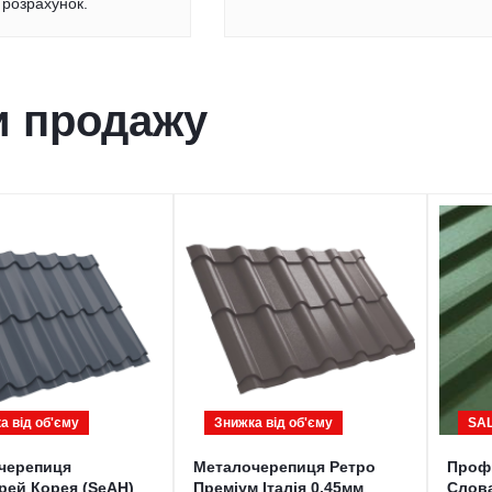
розрахунок.
и продажу
а від обʹєму
Знижка від обʹєму
SA
черепиця
Металочерепиця Ретро
Проф
рей Корея (SeAH)
Преміум Італія 0,45мм
Слова