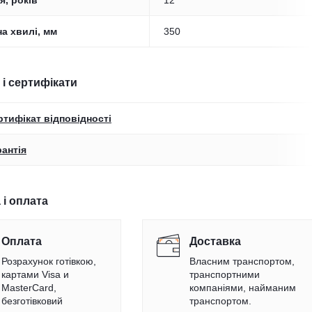
я, років
12
а хвилі, мм
350
 і сертифікати
ртифікат відповідності
рантія
 і оплата
Оплата
Доставка
Розрахунок готівкою,
Власним транспортом,
картами Visa и
транспортними
MasterCard,
компаніями, найманим
безготівковий
транспортом.