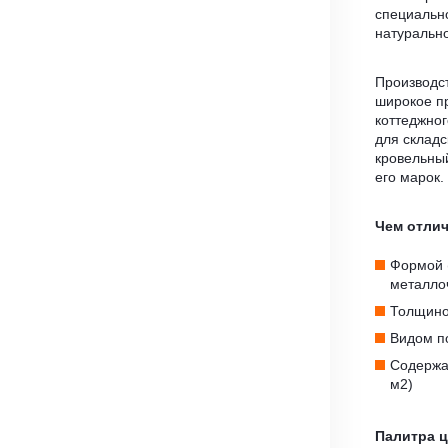
специальн
натуральн
Производст
широкое п
коттеджног
для складс
кровельн
его марок.
Чем отли
Формой 
металло
Толщино
Видом по
Содержан
м2)
Палитра 