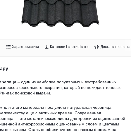
Характеристики
Каталоги і сертифікати
Доставка і оплата
вару
ерепица
– один из наиболее популярных и востребованных
запросов кровельного покрытия, который не покидает топовые
йтингах поисковой выдачи.
м для этого материала послужила натуральная черепица,
 человечеству еще с античных времен. Современная
репица — это металлические листы для кровли из оцинкованной
щищенной антикоррозионным оцинкованным слоем и цветным
м покрытием. Сталь профилируется по разным формам на