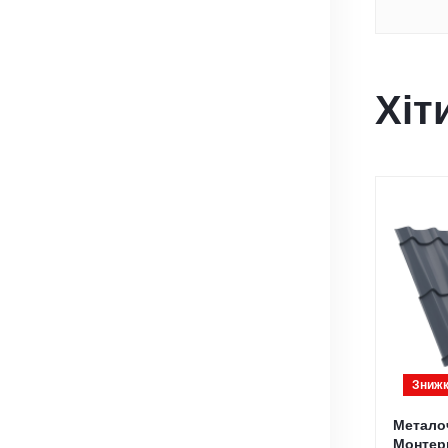
Хіт
Знижк
Метало
Монтер