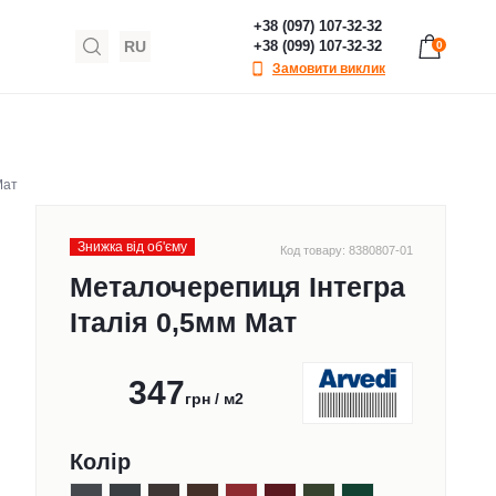
+38 (097) 107-32-32
RU
+38 (099) 107-32-32
0
Замовити виклик
Мат
Знижка від обʹєму
Код товару: 8380807-01
Металочерепиця Інтегра
Італія 0,5мм Мат
347
грн / м2
Колір