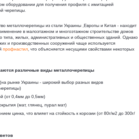
ом оборудовании для получения профиля с имитацией
ой черепицы.
во металлочерепицы из стали Украины ,Европы и Китая - находит
рименение в малоэтажном и многоэтажном строительстве домов
о типа, жилых, административных и общественных зданий. Однако
ких и производственных сооружений чаще используется
ый
профнастил
, что объясняется несущими свойствами некоторых
чаются различные виды металлочерепицы
(на рынке Украины - широкий выбор разных видов
черепицы)
й (от 0,4мм до 0,5мм)
крытия (мат, глянец, пурал мат)
ием цинка, что влияет на стойкость к корозии (от 80г/м2 до 300г/
цветов