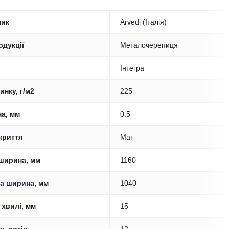
ник
Arvedi (Італія)
одукції
Металочерепиця
Інтегра
инку, г/м2
225
а, мм
0.5
криття
Мат
ширина, мм
1160
а ширина, мм
1040
 хвилі, мм
15