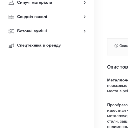
Сипучі матеріали
Сендвіч панелі
Бетонні суміші
Спецтехніка в оренду
Опис
Опис то
Металлоч
поисковых 
места в ре
Прообразо
известная
металлоче
стали, за
полимерны