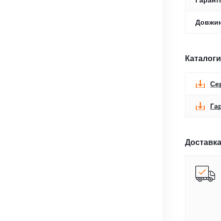
Гаранті
Довжин
Каталоги
Се
Га
Доставка