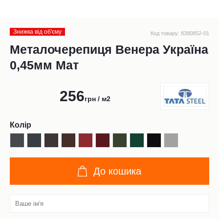
Знижка від обʹєму
Код товару: 8380852-01
Металочерепиця Венера Україна
0,45мм Мат
256
грн / м2
Колір
До кошика