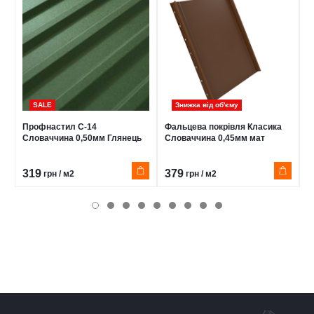
SALE
Знижка від обʹєму
Профнастил С-14
Фальцева покрівля Класика
П
Словаччина 0,50мм Глянець
Словаччина 0,45мм мат
У
319
379
1
грн / м2
грн / м2