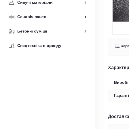
Сипучі матеріали
Сендвіч панелі
Бетонні суміші
Спецтехніка в оренду
Хара
Характе
Вироб
Гаранті
Доставка