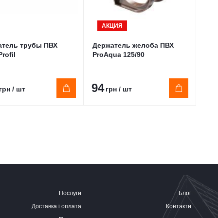
АКЦИЯ
атель трубы ПВХ
Держатель желоба ПВХ
Стр
rofil
ProAqua 125/90
жел
160
94
14
грн / шт
грн / шт
Послуги
Блог
Доставка і оплата
Контакти