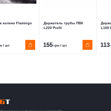
е колено Flamingo
Держатель трубы ПВХ
Держ
L220 Profil
L100 P
155
113
н / шт
грн / шт