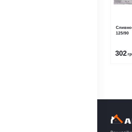
Сливно
125/90
302
гр