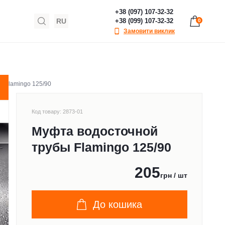
+38 (097) 107-32-32
RU
+38 (099) 107-32-32
0
Замовити виклик
ы Flamingo 125/90
Код товару: 2873-01
Муфта водосточной
трубы Flamingo 125/90
205
грн / шт
До кошика