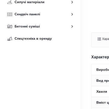
Сипучі матеріали
Сендвіч панелі
Бетонні суміші
Спецтехніка в оренду
Хара
Характе
Вироб
Вид пр
Хвиля
Вміст ц