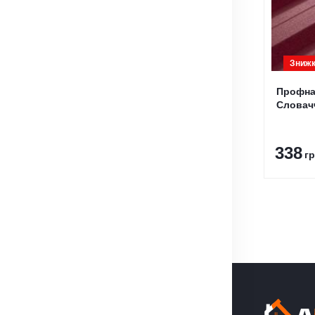
Знижк
Профна
Словач
338
гр