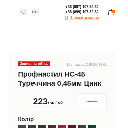
+38 (097) 107-32-32
RU
+38 (099) 107-32-32
0
Замовити виклик
Знижка від обʹєму
Код товару: 2045320454-01
Профнастил НС-45
Туреччина 0,45мм Цинк
223
грн / м2
Колір