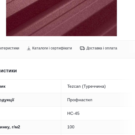
ктеристики
Каталоги і сертифікати
Доставка і оплата
ристики
ник
Tezcan (Туреччина)
одукції
Профнастил
НС-45
инку, г/м2
100