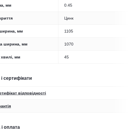
а, мм
0.45
криття
Цинк
ширина, мм
1105
а ширина, мм
1070
 хвилі, мм
45
 і сертифікати
ртифікат відповідності
рантія
 і оплата