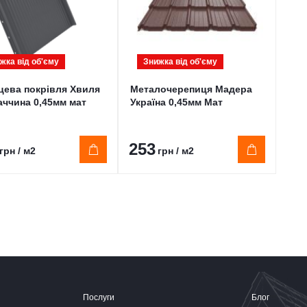
жка від обʹєму
Знижка від обʹєму
З
ева покрівля Хвиля
Металочерепиця Мадера
Про
ччина 0,45мм мат
Україна 0,45мм Мат
Mit
Ал
253
27
грн / м2
грн / м2
Послуги
Блог