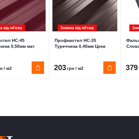
а від обʹєму
Знижка від обʹєму
Зни
стил НС-45
Профнастил НС-35
Фальц
чина 0,50мм мат
Туреччина 0,40мм Цинк
Слова
203
379
н / м2
грн / м2