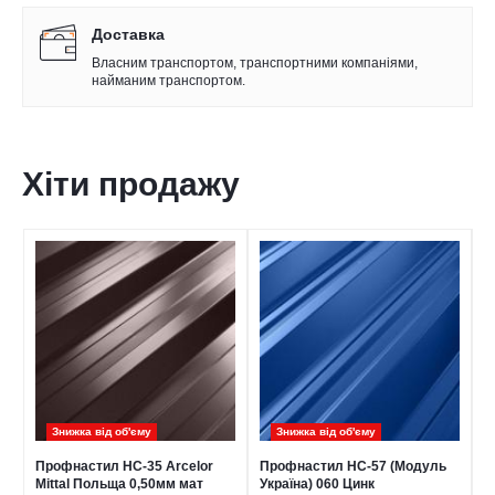
Доставка
Власним транспортом, транспортними компаніями,
найманим транспортом.
Хіти продажу
Знижка від обʹєму
Знижка від обʹєму
Профнастил НС-35 Arcelor
Профнастил НС-57 (Модуль
П
Mittal Польща 0,50мм мат
Україна) 060 Цинк
С