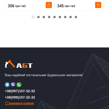
356
345
3
грн / м2
грн / м2
Ваш надійний постачальник будівельних матеріалів!
+38(097)107-32-32
+38(099)107-32-32
Замовити дзвінок