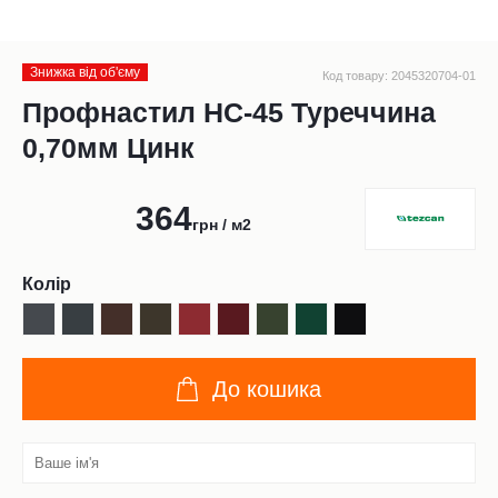
Знижка від обʹєму
Код товару: 2045320704-01
Профнастил НС-45 Туреччина
0,70мм Цинк
364
грн / м2
Колір
До кошика