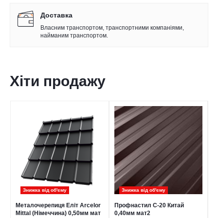
Доставка
Власним транспортом, транспортними компаніями,
найманим транспортом.
Хіти продажу
Знижка від обʹєму
Знижка від обʹєму
Металочерепиця Еліт Arcelor
Профнастил С-20 Китай
П
Mittal (Німеччина) 0,50мм мат
0,40мм мат2
0