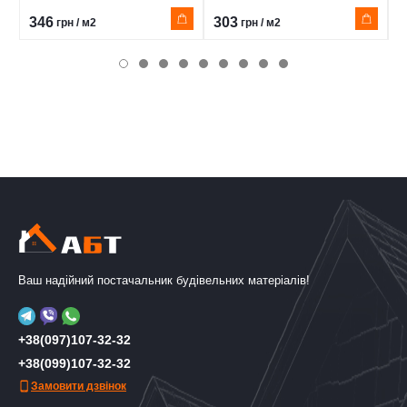
346
303
2
грн / м2
грн / м2
Ваш надійний постачальник будівельних матеріалів!
+38(097)107-32-32
+38(099)107-32-32
Замовити дзвінок