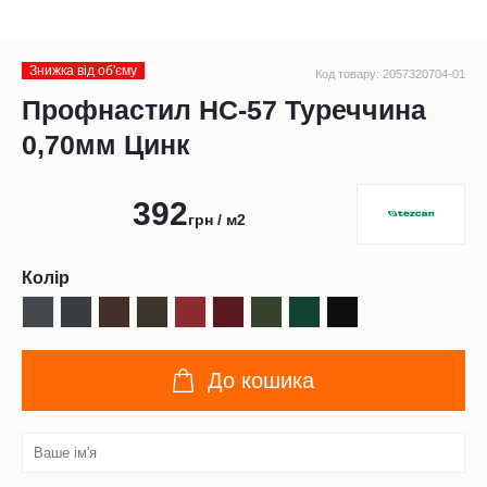
Знижка від обʹєму
Код товару: 2057320704-01
Профнастил НС-57 Туреччина
0,70мм Цинк
392
грн / м2
Колір
До кошика