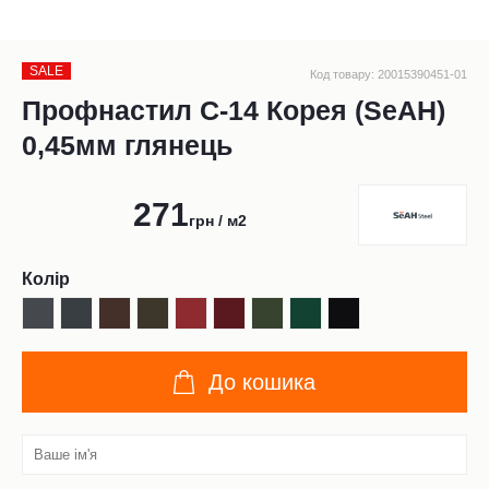
SALE
Код товару: 20015390451-01
Профнастил С-14 Корея (SeAH)
0,45мм глянець
271
грн / м2
Колір
До кошика