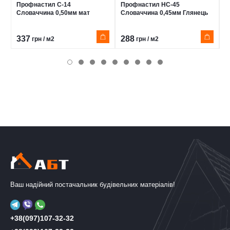
Профнастил С-14
Профнастил НС-45
П
Словаччина 0,50мм мат
Словаччина 0,45мм Глянець
M
А
337
288
2
грн / м2
грн / м2
Ваш надійний постачальник будівельних матеріалів!
+38(097)107-32-32