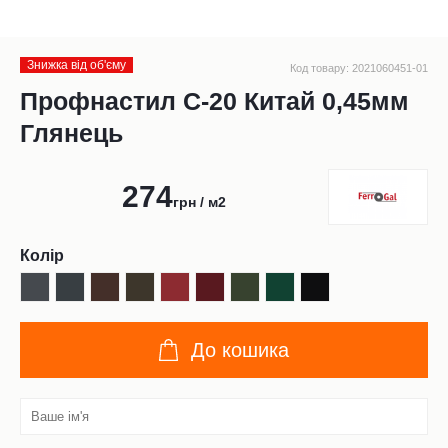
Знижка від обʹєму
Код товару: 2021060451-01
Профнастил С-20 Китай 0,45мм
Глянець
274
грн / м2
Колір
До кошика