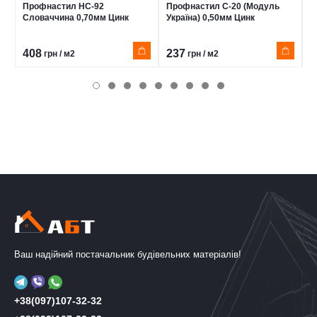
Профнастил НС-92
Профнастил С-20 (Модуль
П
Словаччина 0,70мм Цинк
Україна) 0,50мм Цинк
0
408
237
2
грн / м2
грн / м2
Ваш надійний постачальник будівельних матеріалів!
+38(097)107-32-32