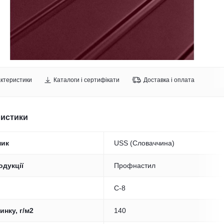
ктеристики
Каталоги і сертифікати
Доставка і оплата
ристики
ник
USS (Словаччина)
одукції
Профнастил
С-8
инку, г/м2
140