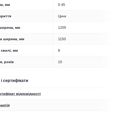
а, мм
0.45
криття
Цинк
ширина, мм
1205
а ширина, мм
1150
 хвилі, мм
8
я, років
10
 і сертифікати
ртифікат відповідності
рантія