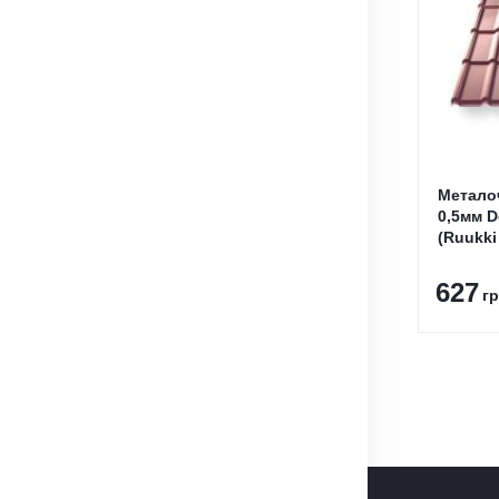
Метало
0,5мм D
(Ruukki
627
гр