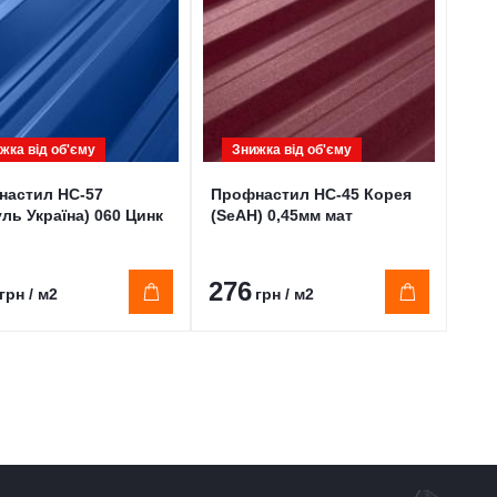
жка від обʹєму
Знижка від обʹєму
З
настил НС-57
Профнастил НС-45 Корея
Про
ль Україна) 060 Цинк
(SeAH) 0,45мм мат
(Мо
Цин
276
28
грн / м2
грн / м2