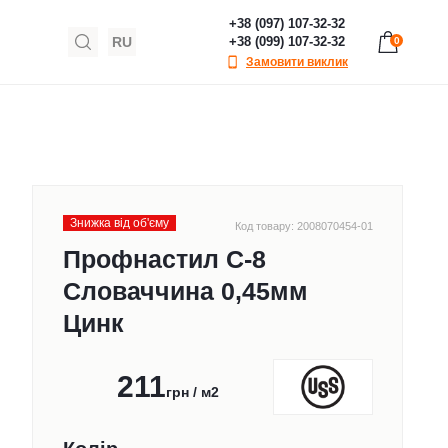
+38 (097) 107-32-32
RU
+38 (099) 107-32-32
0
Замовити виклик
Знижка від обʹєму
Код товару: 2008070454-01
Профнастил С-8
Словаччина 0,45мм
Цинк
211
грн / м2