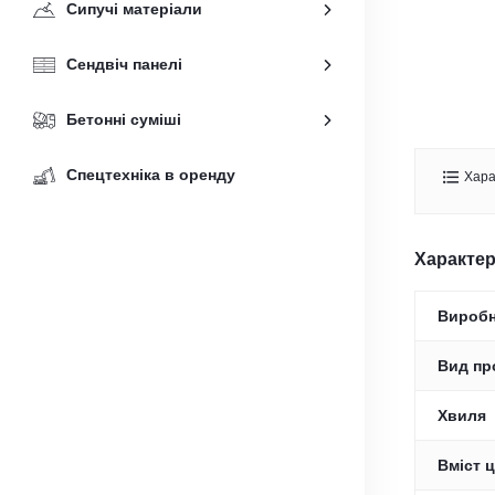
Сипучі матеріали
Сендвіч панелі
Бетонні суміші
Спецтехніка в оренду
Хара
Характе
Вироб
Вид пр
Хвиля
Вміст ц