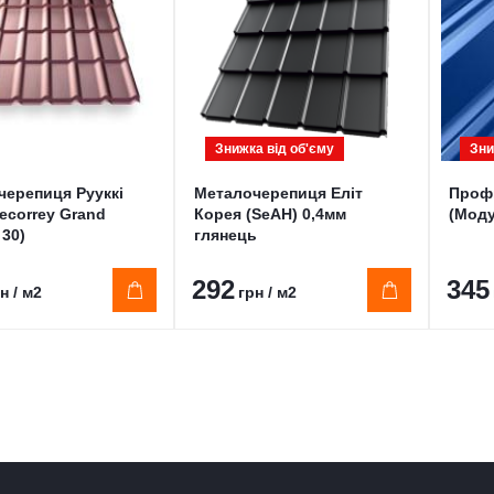
Знижка від обʹєму
Зни
черепиця Рууккі
Металочерепиця Еліт
Проф
ecorrey Grand
Корея (SeAH) 0,4мм
(Моду
 30)
глянець
292
345
н / м2
грн / м2