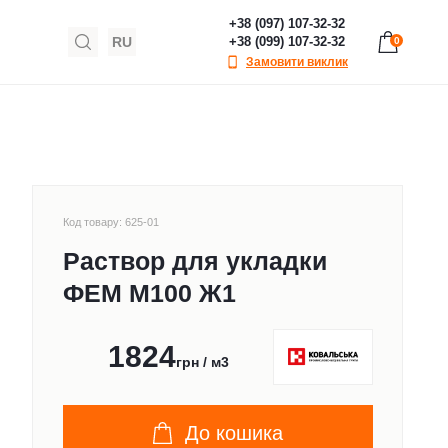
+38 (097) 107-32-32
RU
+38 (099) 107-32-32
0
Замовити виклик
Код товару: 625-01
Раствор для укладки
ФЕМ М100 Ж1
1824
грн / м3
До кошика