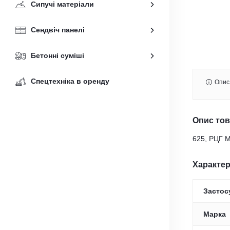
Сипучі матеріали
Сендвіч панелі
Бетонні суміші
Спецтехніка в оренду
Опис
Опис то
625, РЦГ М
Характе
Застос
Марка