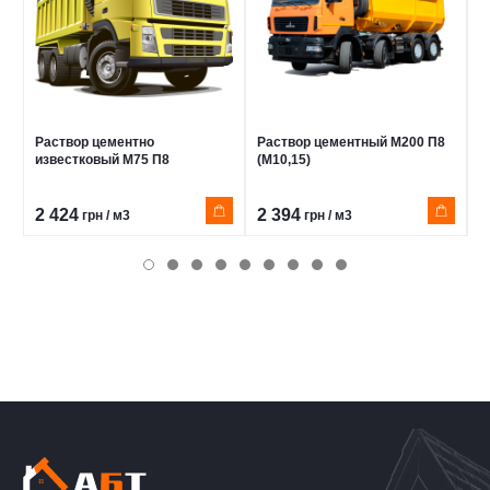
Раствор цементно
Раствор цементный М200 П8
Р
известковый М75 П8
(М10,15)
2 424
2 394
2
грн / м3
грн / м3