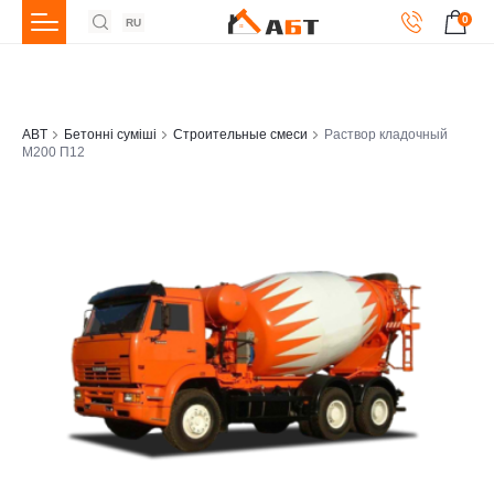
0
RU
ABT
Бетонні суміші
Строительные смеси
Раствор кладочный
М200 П12