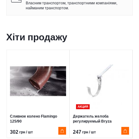
Власним транспортом, транспортними компаніями,
найманим транспортом.
Хіти продажу
АКЦИЯ
Сливное колено Flamingo
Держатель желоба
Д
125/90
регулируемый Bryza
м
302
247
1
грн / шт
грн / шт