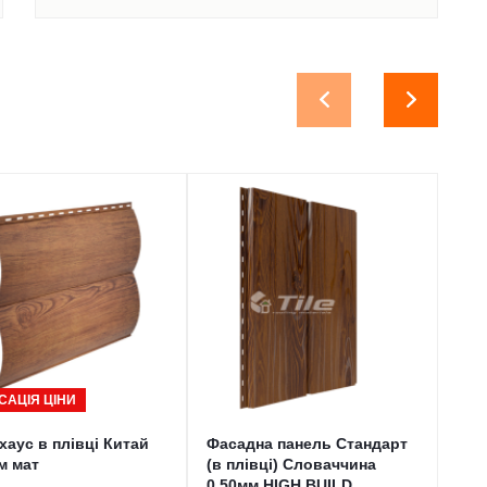
САЦІЯ ЦІНИ
Ф
хаус в плівці Китай
Фасадна панель Стандарт
Сай
м мат
(в плівці) Словаччина
Сло
0,50мм HIGH BUILD