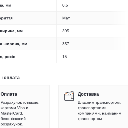
а, мм
0.5
криття
Мат
ширина, мм
395
а ширина, мм
357
я, років
15
 і оплата
Оплата
Доставка
Розрахунок готівкою,
Власним транспортом,
картами Visa и
транспортними
MasterCard,
компаніями, найманим
безготівковий
транспортом.
розрахунок.