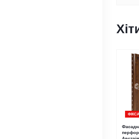
Хіт
ФІКСА
Фасадн
перфора
Австрія