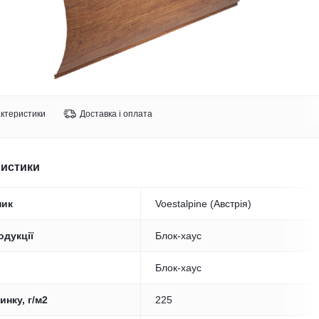
ктеристики
Доставка і оплата
ристики
ник
Voestalpine (Австрія)
одукції
Блок-хаус
Блок-хаус
инку, г/м2
225