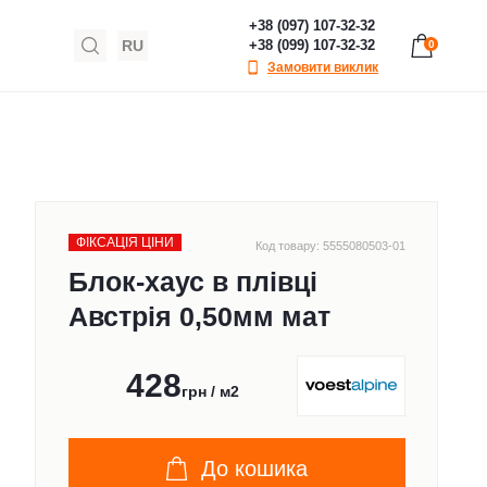
+38 (097) 107-32-32
RU
+38 (099) 107-32-32
0
Замовити виклик
ФІКСАЦІЯ ЦІНИ
Код товару: 5555080503-01
Блок-хаус в плівці
Австрія 0,50мм мат
428
грн / м2
До кошика