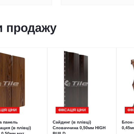
и продажу
ЦІЯ ЦІНИ
ФІКСАЦІЯ ЦІНИ
ФІК
а панель
Сайдинг (в плівці)
Блок-
ция (в плівці)
Словаччина 0,50мм HIGH
0,45м
 0,50мм мат
BUILD