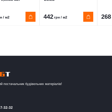
442
268
н / м2
грн / м2
й постачальник будівельних матеріалів!
7-32-32