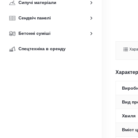
Сипучі матеріали
Сендвіч панелі
Бетонні суміші
Спецтехніка в оренду
Хара
Характе
Вироб
Вид пр
Хвиля
Вміст ц