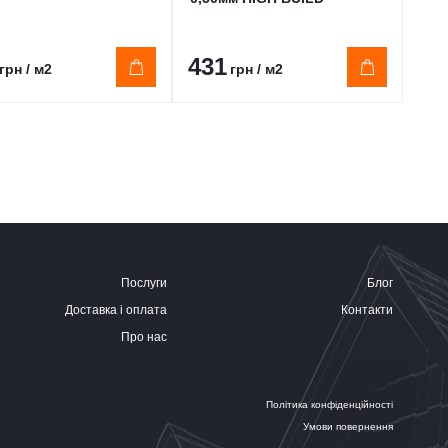
431
32
грн / м2
грн / м2
Послуги
Блог
Доставка і оплата
Контакти
Про нас
Політика конфіденційності
Умови повернення