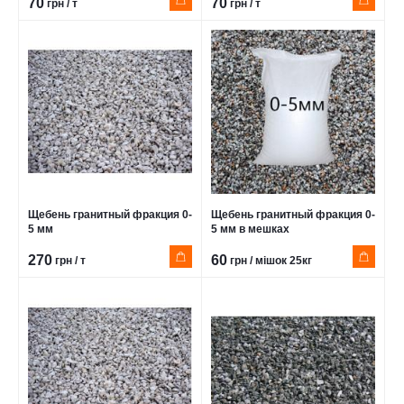
70
70
грн / т
грн / т
Щебень гранитный фракция 0-
Щебень гранитный фракция 0-
5 мм
5 мм в мешках
270
60
грн / т
грн / мішок 25кг