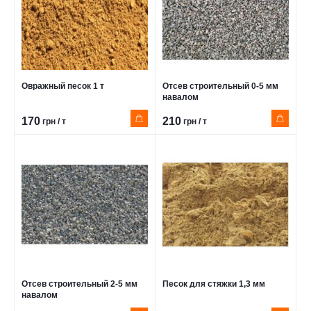
Овражный песок 1 т
Отсев строительный 0-5 мм
навалом
170
210
грн / т
грн / т
Отсев строительный 2-5 мм
Песок для стяжки 1,3 мм
навалом