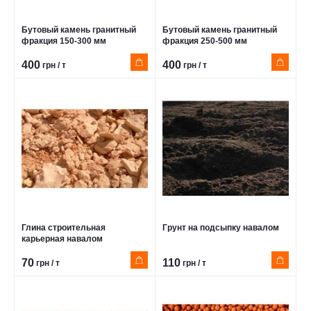
Бутовый камень гранитный
Бутовый камень гранитный
фракция 150-300 мм
фракция 250-500 мм
400
400
грн / т
грн / т
Глина строительная
Грунт на подсыпку навалом
карьерная навалом
70
110
грн / т
грн / т