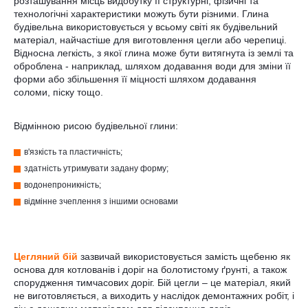
розташування місць видобутку її структурні, фізичні та
технологічні характеристики можуть бути різними. Глина
будівельна використовується у всьому світі як будівельний
матеріал, найчастіше для виготовлення цегли або черепиці.
Відносна легкість, з якої глина може бути витягнута із землі та
оброблена - наприклад, шляхом додавання води для зміни її
форми або збільшення її міцності шляхом додавання
соломи, піску тощо.
Відмінною рисою будівельної глини:
в'язкість та пластичність;
здатність утримувати задану форму;
водонепроникність;
відмінне зчеплення з іншими основами
Цегляний бій
зазвичай використовується замість щебеню як
основа для котлованів і доріг на болотистому ґрунті, а також
спорудження тимчасових доріг. Бій цегли – це матеріал, який
не виготовляється, а виходить у наслідок демонтажних робіт, і