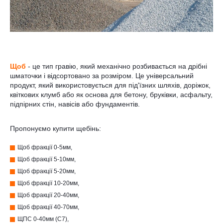
Щоб
- це тип гравію, який механічно розбивається на дрібні
шматочки і відсортовано за розміром. Це універсальний
продукт, який використовується для під'їзних шляхів, доріжок,
квіткових клумб або як основа для бетону, бруківки, асфальту,
підпірних стін, навісів або фундаментів.
Пропонуємо купити щебінь:
Щоб фракції 0-5мм,
Щоб фракції 5-10мм,
Щоб фракції 5-20мм,
Щоб фракції 10-20мм,
Щоб фракції 20-40мм,
Щоб фракції 40-70мм,
ЩПС 0-40мм (С7),