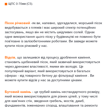
ЩПС 0-70мм (С5).
Пісок річковий
-як ви, напевно, здогадалися, морський пісок
видобувається з пляжів і має широкий спектр потенційних
застосувань, якщо він не містить шкідливих солей. Однак
одне використання цього піску у будівництві не повинно бути
пов'язане із залізобетонними роботами. Ви завжди можете
купити пісок річковий у нас.
Відсів
, що залишився від процесу дроблення каміння,
становить щебеневий пісок, який зазвичай використовується
через дренажні властивості, якими він володіє. Це
популярний варіант, який використовується в багатьох
сферах - від товарного бетону до фільтрації каміння . Ви
можете купити відсів у нас за доступними цінами.
Бутовий камінь
- це грубий камінь нестандартного розміру,
який можна використовувати для різних цілей, у тому числі
для кам'яних стін, зведення гребель, мостів, дамб,
фундаментів, інженерних споруд, влаштування та ремонту