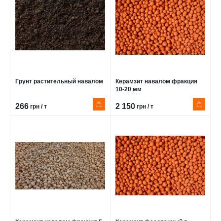
Грунт растительный навалом
Керамзит навалом фракция
10-20 мм
266
2 150
грн / т
грн / т