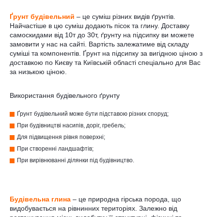
Ґрунт будівельний
– це суміш різних видів ґрунтів.
Найчастіше в цю суміш додають пісок та глину. Доставку
самоскидами від 10т до 30т, ґрунту на підсипку ви можете
замовити у нас на сайті. Вартість залежатиме від складу
суміші та компонентів. Ґрунт на підсипку за вигідною ціною з
доставкою по Києву та Київській області спеціально для Вас
за низькою ціною.
Використання будівельного ґрунту
Ґрунт будівельний може бути підставою різних споруд;
При будівництві насипів, доріг, гребель;
Для підвищення рівня поверхні;
При створенні ландшафтів;
При вирівнюванні ділянки під будівництво.
Будівельна глина
– це природна гірська порода, що
видобувається на рівнинних територіях. Залежно від