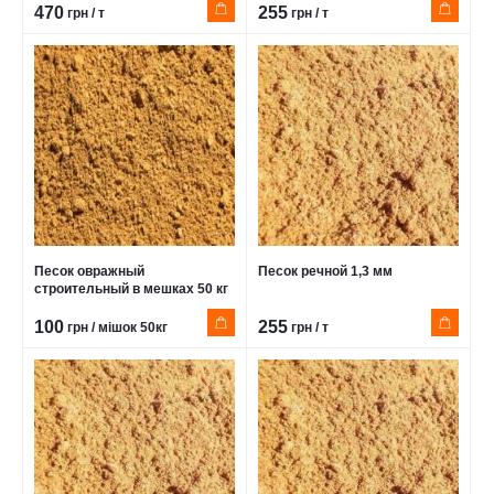
470
255
грн / т
грн / т
Песок овражный
Песок речной 1,3 мм
строительный в мешках 50 кг
100
255
грн / мішок 50кг
грн / т