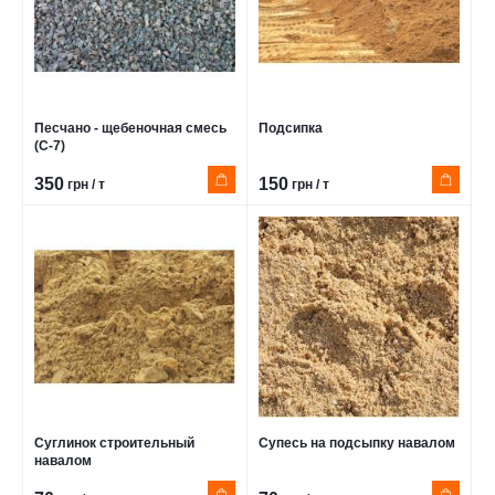
Песчано - щебеночная смесь
Подсипка
(С-7)
350
150
грн / т
грн / т
Суглинок строительный
Супесь на подсыпку навалом
навалом