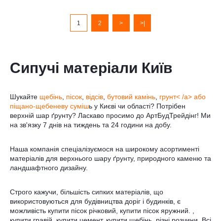
1
2
>
>|
Сипучі матеріали Київ
Шукайте
щебінь
,
пісок
,
відсів
,
бутовий камінь
,
грунт< /a> або
піщано-щебеневу суміш
ь у Києві чи області? Потрібен
верхній шар ґрунту? Ласкаво просимо до АртБудТрейдінг! Ми
на зв'язку 7 днів на тиждень та 24 години на добу.
Наша компанія спеціалізуємося на широкому асортименті
матеріалів для верхнього шару ґрунту, природного каменю та
ландшафтного дизайну.
Строго кажучи, більшість сипких матеріалів, що
використовуються для будівництва доріг і будинків, є
можливість купити пісок річковий, купити пісок яружний. ,
купити гравій, купити цемент, купити щебінь, різні розчини. Всі