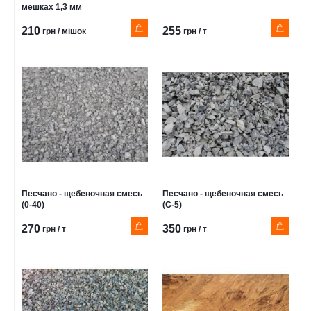
мешках 1,3 мм
210
255
грн / мішок
грн / т
Песчано - щебеночная смесь
Песчано - щебеночная смесь
(0-40)
(С-5)
270
350
грн / т
грн / т