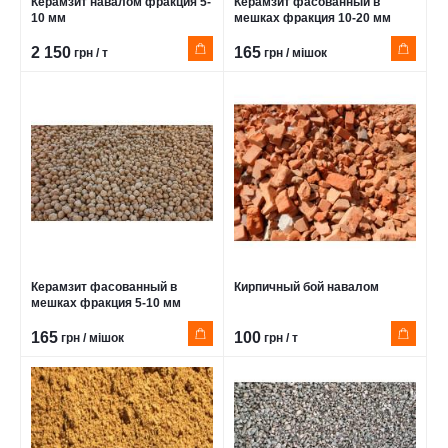
Керамзит навалом фракция 5-
Керамзит фасованный в
10 мм
мешках фракция 10-20 мм
2 150
165
грн / т
грн / мішок
Керамзит фасованный в
Кирпичный бой навалом
мешках фракция 5-10 мм
165
100
грн / мішок
грн / т