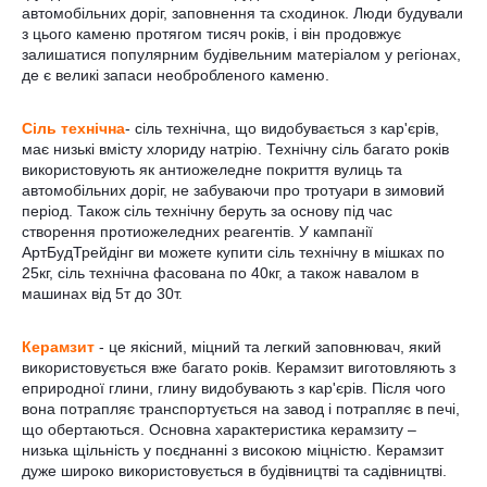
автомобільних доріг, заповнення та сходинок. Люди будували
з цього каменю протягом тисяч років, і він продовжує
залишатися популярним будівельним матеріалом у регіонах,
де є великі запаси необробленого каменю.
Сіль технічна
- сіль технічна, що видобувається з кар'єрів,
має низькі вмісту хлориду натрію. Технічну сіль багато років
використовують як антиожеледне покриття вулиць та
автомобільних доріг, не забуваючи про тротуари в зимовий
період. Також сіль технічну беруть за основу під час
створення протиожеледних реагентів. У кампанії
АртБудТрейдінг ви можете купити сіль технічну в мішках по
25кг, сіль технічна фасована по 40кг, а також навалом в
машинах від 5т до 30т.
Керамзит
- це якісний, міцний та легкий заповнювач, який
використовується вже багато років. Керамзит виготовляють з
еприродної глини, глину видобувають з кар'єрів. Після чого
вона потрапляє транспортується на завод і потрапляє в печі,
що обертаються. Основна характеристика керамзиту –
низька щільність у поєднанні з високою міцністю. Керамзит
дуже широко використовується в будівництві та садівництві.