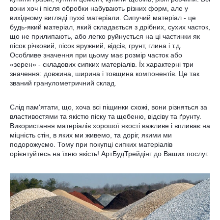
вони хоч і після обробки набувають різних форм, але у
вихідному вигляді пухкі матеріали. Сипучий матеріал - це
будь-який матеріал, який складається з дрібних, сухих часток,
що не прилипають, або легко руйнується на ці частинки як
пісок річковий, пісок яружний, відсів, грунт, глина і т.д.
Особливе значення при цьому має розмір часток або
«зерен» - складових сипких матеріалів. Їх характерні три
значення: довжина, ширина і товщина компонентів. Це так
званий гранулометричний склад.
Слід пам'ятати, що, хоча всі піщинки схожі, вони різняться за
властивостями та якістю піску та щебеню, відсіву та ґрунту.
Використання матеріалів хорошої якості важливе і впливає на
міцність стін, в яких ми живемо, та доріг, якими ми
подорожуємо. Тому при покупці сипких матеріалів
орієнтуйтесь на їхню якість! АртБудТрейдінг до Ваших послуг.