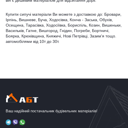
він є дешевим матеріалом для відсипання доріг.
Купити сипучі матеріали Ви можете з доставкою до: Бровари,
Ірпінь, Вишневе, Буча, Ходосівка, Конча - Заська, Обухів,
Осещина, Тарасівка, Ходосіївка, Бориспіль, Козин, Вишеньки,
Васильків, Гатне, Вишгород, Гнідин, Погреби, Бортничі,
Боярка, Крюківщина, Княжичі, Нові Петрівці, Зазим'я тощо.
автомобілями від 10т до 30т.
Ваш надійний постачальник будівельних матеріалів!