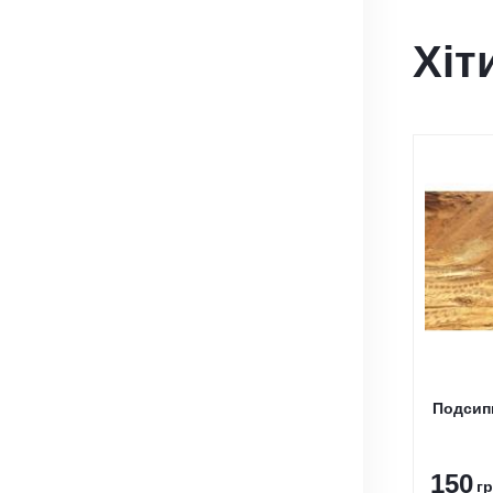
Хіт
Подсип
150
гр