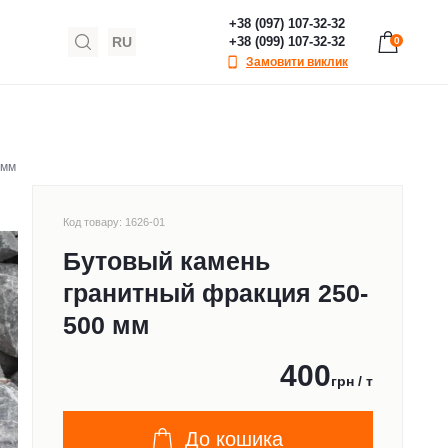
+38 (097) 107-32-32
RU
+38 (099) 107-32-32
0
Замовити виклик
 мм
Код товару: 1626-01
Бутовый камень
гранитный фракция 250-
500 мм
400
грн / т
До кошика