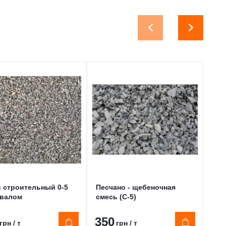
 строительный 0-5
Песчано - щебеночная
Пес
авалом
смесь (С-5)
в м
350
21
грн / т
грн / т