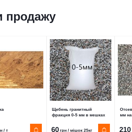
и продажу
ка
Щебень гранитный
Отсев
фракция 0-5 мм в мешках
мм н
60
210
н / т
грн / мішок 25кг