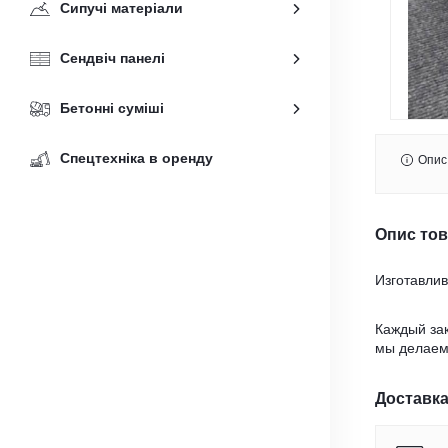
Сипучі матеріали
Сендвіч панелі
Бетонні суміші
Спецтехніка в оренду
Опис
Опис то
Изготавли
Каждый зак
мы делаем
Доставка