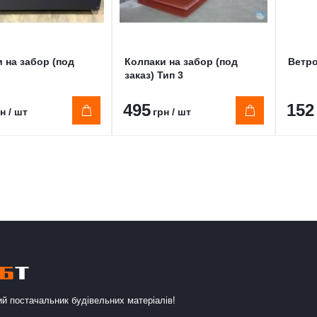
 на забор (под
Колпаки на забор (под
Ветро
заказ) Тип 3
495
152
н / шт
грн / шт
й постачальник будівельних матеріалів!