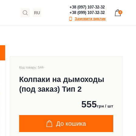
+38 (097) 107-32-32
RU
+38 (099) 107-32-32
0
Замовити виклик
Код товару: 544-
Колпаки на дымоходы
(под заказ) Тип 2
555
грн / шт
До кошика