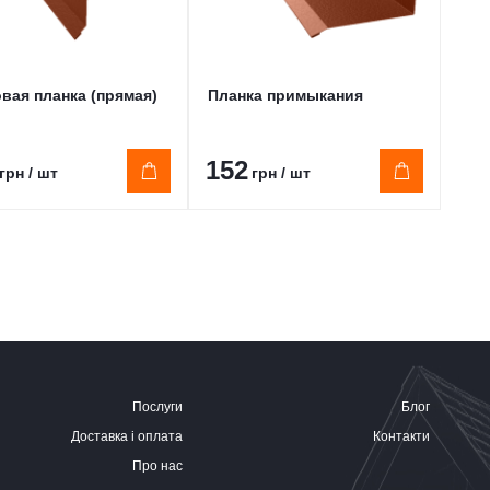
вая планка (прямая)
Планка примыкания
Кол
(по
152
55
грн / шт
грн / шт
Послуги
Блог
Доставка і оплата
Контакти
Про нас