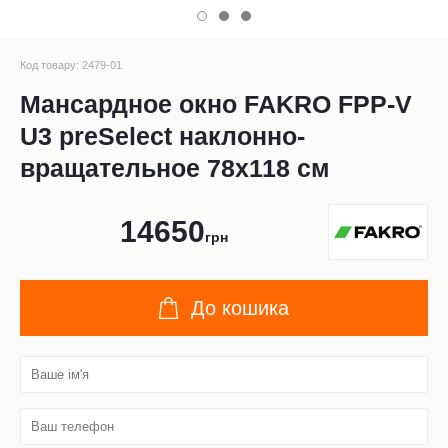
Код товару: 2479-01
Мансардное окно FAKRO FPP-V
U3 preSelect наклонно-
вращательное 78x118 см
14650
грн
До кошика