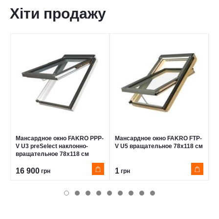
Хіти продажу
Мансардное окно FAKRO PPP-
Мансардное окно FAKRO FTP-
М
V U3 preSelect наклонно-
V U5 вращательное 78x118 см
V
вращательное 78x118 см
в
16 900
1
1
грн
грн