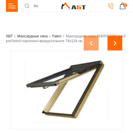
0
RU
ABT
Мансардные окна
Fakro
Мансардное окно FAKRO FPP-V U3
preSelect наклонно-вращательное 78x118 см