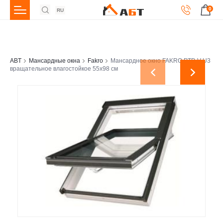
0
RU
ABT
Мансардные окна
Fakro
Мансардное окно FAKRO PTP-V U3
вращательное влагостойкое 55x98 см