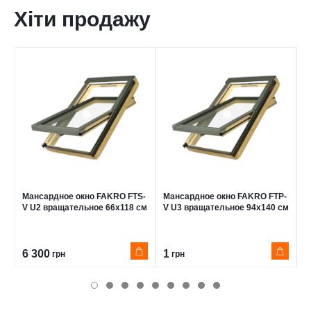
Хіти продажу
Мансардное окно FAKRO FTS-
Мансардное окно FAKRO FTP-
М
V U2 вращательное 66x118 см
V U3 вращательное 94x140 см
V
э
с
6 300
1
3
грн
грн