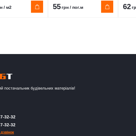
55
62
н / м2
грн / пог.м
гр
й постачальник будівельних матеріалів!
7-32-32
7-32-32
 дзвінок