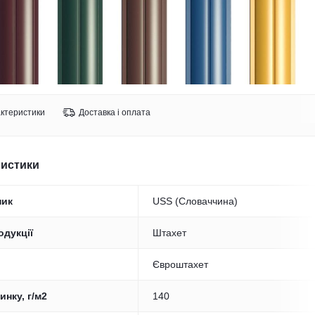
ктеристики
Доставка і оплата
ристики
ник
USS (Словаччина)
одукції
Штахет
Євроштахет
инку, г/м2
140