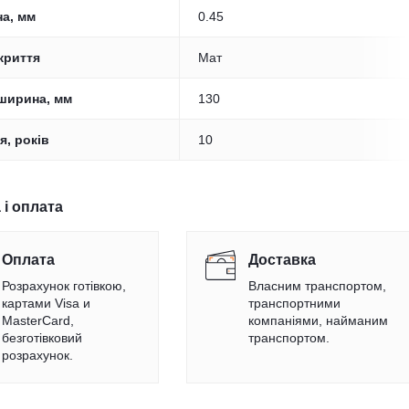
а, мм
0.45
криття
Мат
ширина, мм
130
я, років
10
 і оплата
Оплата
Доставка
Розрахунок готівкою,
Власним транспортом,
картами Visa и
транспортними
MasterCard,
компаніями, найманим
безготівковий
транспортом.
розрахунок.