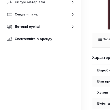
Сипучі матеріали
Сендвіч панелі
Бетонні суміші
Спецтехніка в оренду
Хара
Характе
Вироб
Вид пр
Хвиля
Вміст ц