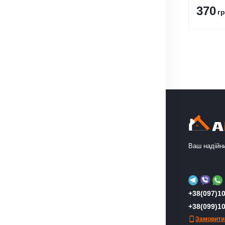
370
гр
Ваш надійни
+38(097)10
+38(099)10
Замовити