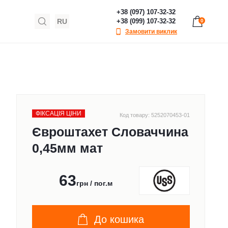
+38 (097) 107-32-32
RU
+38 (099) 107-32-32
0
Замовити виклик
ФІКСАЦІЯ ЦІНИ
Код товару: 5252070453-01
Євроштахет Словаччина
0,45мм мат
63
грн / пог.м
До кошика