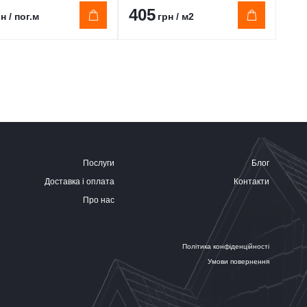
405
26
н / пог.м
грн / м2
Послуги
Блог
Доставка і оплата
Контакти
Про нас
Політика конфіденційності
Умови повернення