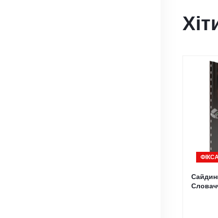
Хіт
ФІКСА
Сайдинг
Словач