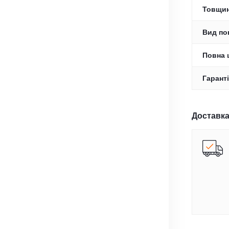
Товщин
Вид по
Повна 
Гаранті
Доставка