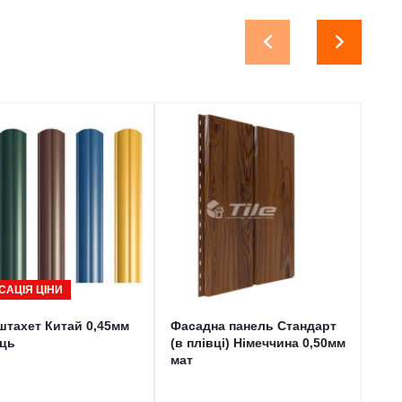
САЦІЯ ЦІНИ
Ф
тахет Китай 0,45мм
Фасадна панель Стандарт
Фас
ець
(в плівці) Німеччина 0,50мм
плі
мат