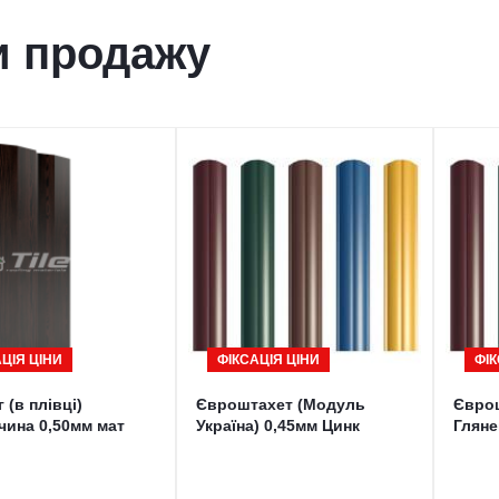
и продажу
ЦІЯ ЦІНИ
ФІКСАЦІЯ ЦІНИ
ФІК
 (в плівці)
Євроштахет (Модуль
Єврош
чина 0,50мм мат
Україна) 0,45мм Цинк
Глян