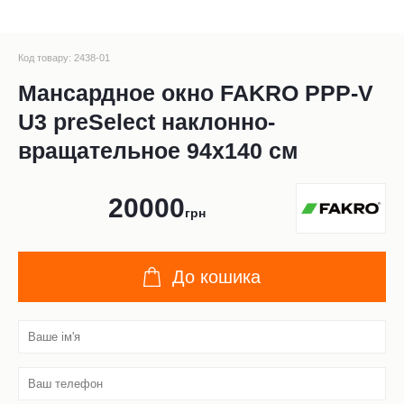
Код товару: 2438-01
Мансардное окно FAKRO PPP-V
U3 preSelect наклонно-
вращательное 94x140 см
20000
грн
До кошика