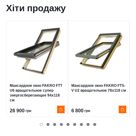
Хіти продажу
Мансардное окно FAKRO FTT
Мансардное окно FAKRO FTS-
М
U6 вращательное супер
V U2 вращательное 78x118 см
V
энергосберегающее 94x118
см
26 900
6 800
1
грн
грн