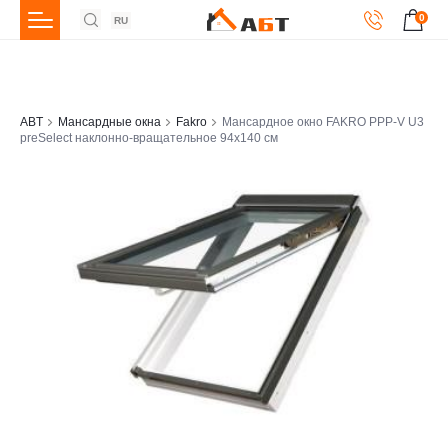
0
RU
ABT
Мансардные окна
Fakro
Мансардное окно FAKRO PPP-V U3
preSelect наклонно-вращательное 94x140 см