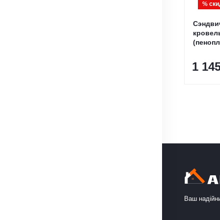
% ски
Сэндви
кровел
(пенопл
1 14
Ваш надійни