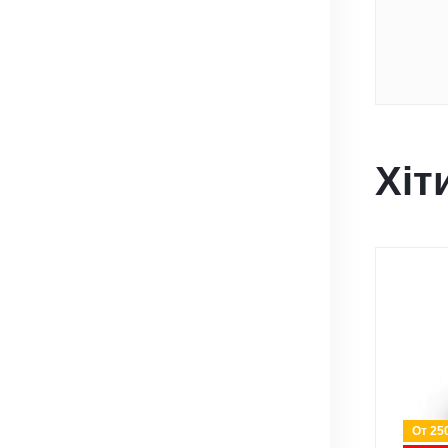
Хіт
От 25