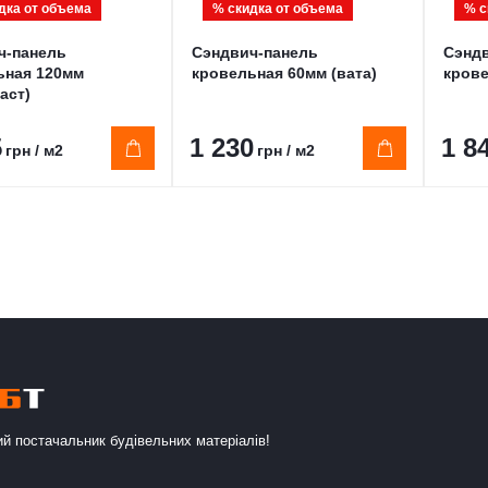
дка от объема
% скидка от объема
% с
ч-панель
Сэндвич-панель
Сэнд
ьная 120мм
кровельная 60мм (вата)
крове
аст)
5
1 230
1 8
грн / м2
грн / м2
й постачальник будівельних матеріалів!