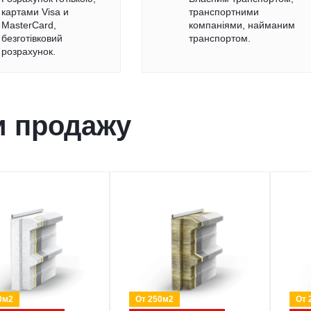
картами Visa и
транспортними
MasterCard,
компаніями, найманим
безготівковий
транспортом.
розрахунок.
и продажу
0м2
От 250м2
От 