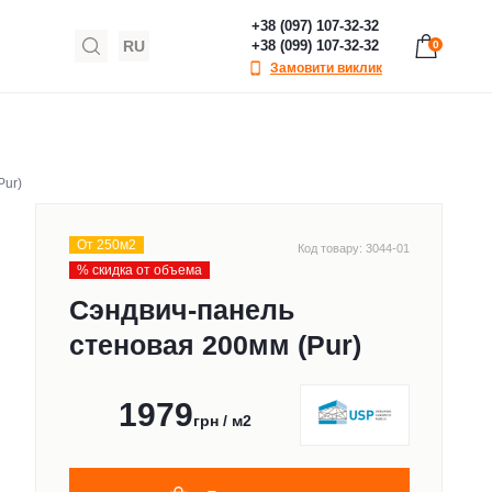
+38 (097) 107-32-32
RU
+38 (099) 107-32-32
0
Замовити виклик
Pur)
От 250м2
Код товару: 3044-01
% скидка от объема
Сэндвич-панель
стеновая 200мм (Pur)
1979
грн / м2