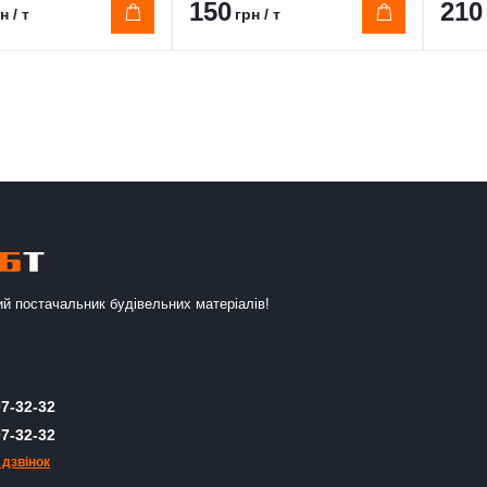
150
210
н / т
грн / т
й постачальник будівельних матеріалів!
7-32-32
7-32-32
 дзвінок