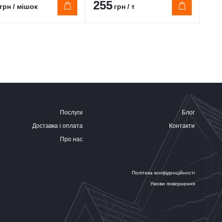
255
25
грн / мішок
грн / т
Послуги
Блог
Доставка і оплата
Контакти
Про нас
Політика конфіденційності
Умови повернення