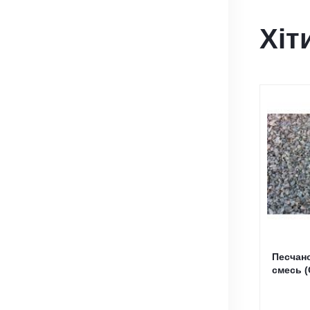
Хіт
Песчан
смесь (