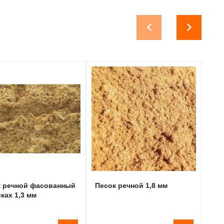
к речной фасованный
Песок речной 1,8 мм
Пес
ках 1,3 мм