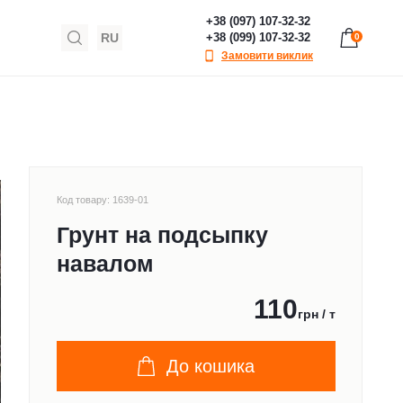
+38 (097) 107-32-32
RU
+38 (099) 107-32-32
0
Замовити виклик
Код товару: 1639-01
Грунт на подсыпку
навалом
110
грн / т
До кошика