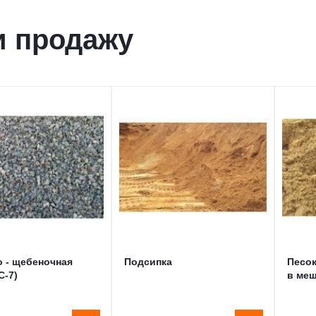
и продажу
о - щебеночная
Подсипка
Песо
С-7)
в меш