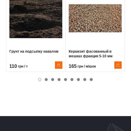
Грунт на подсыпку навалом
Керамзит фасованный в
Щ
мешках фракция 5-10 мм
5
110
165
6
грн / т
грн / мішок