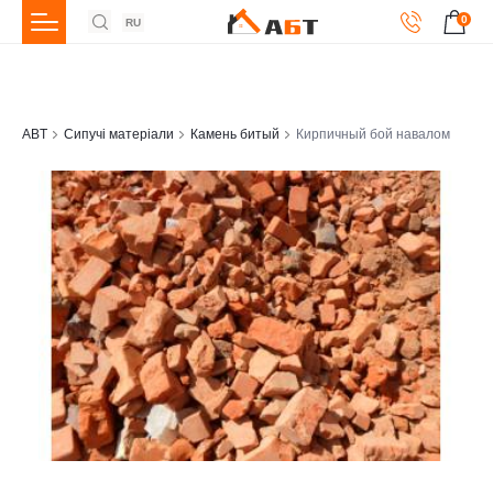
0
RU
ABT
Сипучі матеріали
Камень битый
Кирпичный бой навалом