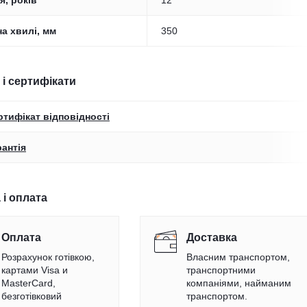
я, років
12
а хвилі, мм
350
 і сертифікати
ртифікат відповідності
рантія
 і оплата
Оплата
Доставка
Розрахунок готівкою,
Власним транспортом,
картами Visa и
транспортними
MasterCard,
компаніями, найманим
безготівковий
транспортом.