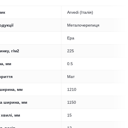
ник
Arvedi (Італія)
одукції
Металочерепиця
Ера
инку, г/м2
225
а, мм
0.5
криття
Мат
ширина, мм
1210
а ширина, мм
1150
 хвилі, мм
15