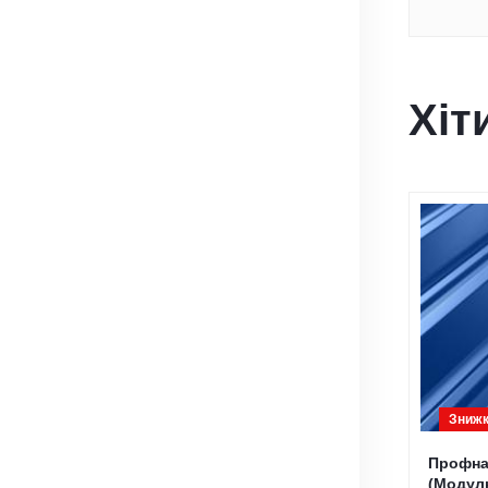
Хіт
Знижк
Профна
(Модуль