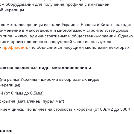
ом оборудовании для получения профиля с имитацией
ой черепицы.
во металлочерепицы из стали Украины ,Европы и Китая - находит
рименение в малоэтажном и многоэтажном строительстве домов
о типа, жилых, административных и общественных зданий. Однако
ких и производственных сооружений чаще используется
ый
профнастил
, что объясняется несущими свойствами некоторых
чаются различные виды металлочерепицы
(на рынке Украины - широкий выбор разных видов
черепицы)
й (от 0,4мм до 0,5мм)
крытия (мат, глянец, пурал мат)
ием цинка, что влияет на стойкость к корозии (от 80г/м2 до 300г/
цветов