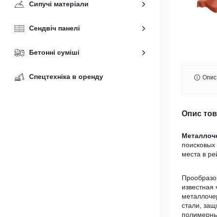
Сипучі матеріали
Сендвіч панелі
Бетонні суміші
Спецтехніка в оренду
Опис
Опис то
Металлоч
поисковых 
места в ре
Прообразо
известная
металлоче
стали, за
полимерны