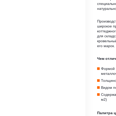
специальн
натуральн
Производст
широкое п
коттеджног
для складс
кровельн
его марок.
Чем отли
Формой 
металло
Толщино
Видом по
Содержан
м2)
Палитра 