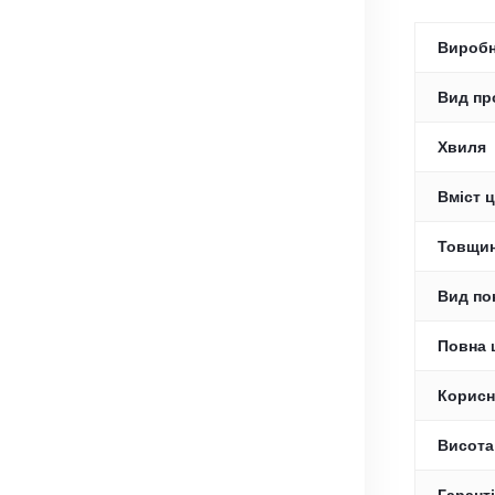
Вироб
Вид пр
Хвиля
Вміст ц
Товщин
Вид по
Повна 
Корисн
Висота