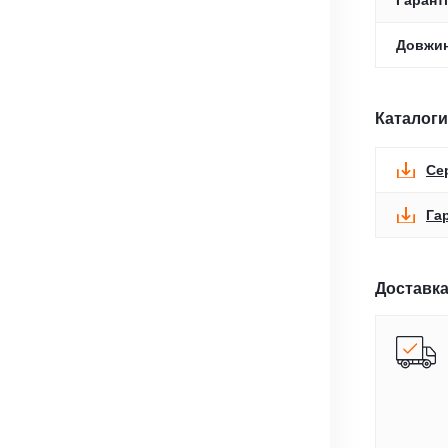
Гаранті
Довжин
Каталоги
Се
Га
Доставка