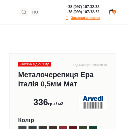
+38 (097) 107-32-32
RU
+38 (099) 107-32-32
0
Замовити виклик
Знижка від обʹєму
Код товару: 8380798-01
Металочерепиця Ера
Італія 0,5мм Мат
336
грн / м2
Колір