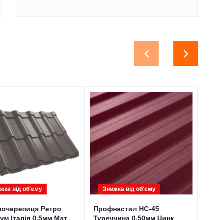
жка від обʹєму
Знижка від обʹєму
З
лочерепиця Ретро
Профнастил НС-45
Мет
ум Італія 0,5мм Мат
Туреччина 0,50мм Цинк
Нім