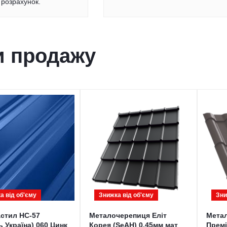
розрахунок.
и продажу
а від обʹєму
Знижка від обʹєму
Зни
стил НС-57
Металочерепиця Еліт
Мета
 Україна) 060 Цинк
Корея (SeAH) 0,45мм мат
Премі