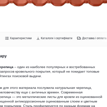
Характеристики
Каталоги і сертифікати
Доставка і оплата
вару
ерепица
– один из наиболее популярных и востребованных
запросов кровельного покрытия, который не покидает топовые
йтингах поисковой выдачи.
м для этого материала послужила натуральная черепица,
 человечеству еще с античных времен. Современная
репица — это металлические листы для кровли из оцинкованной
щищенной антикоррозионным оцинкованным слоем и цветным
м покрытием. Сталь профилируется по разным формам на