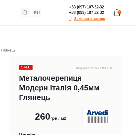
+38 (097) 107-32-32
RU
+38 (099) 107-32-32
0
Замовити виклик
 Глянець
SALE
Код товару: 8380838-01
Металочерепиця
Модерн Італія 0,45мм
Глянець
260
грн / м2