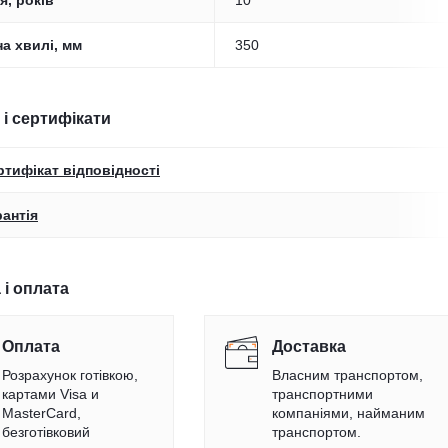
я, років
10
а хвилі, мм
350
 і сертифікати
ртифікат відповідності
рантія
 і оплата
Оплата
Доставка
Розрахунок готівкою,
Власним транспортом,
картами Visa и
транспортними
MasterCard,
компаніями, найманим
безготівковий
транспортом.