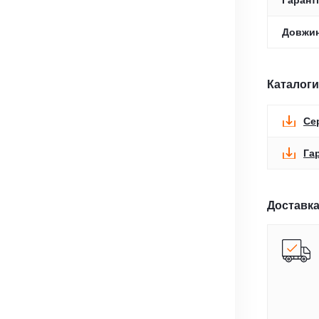
Гаранті
Довжин
Каталоги
Се
Га
Доставка