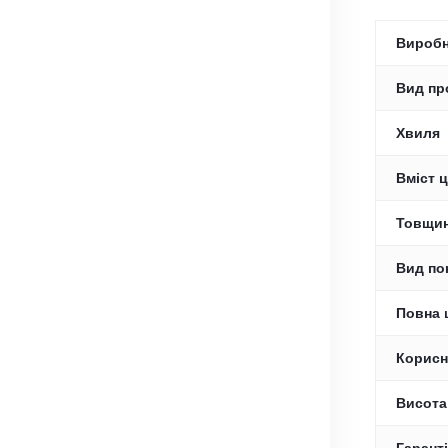
Вироб
Вид пр
Хвиля
Вміст ц
Товщин
Вид по
Повна 
Корисн
Висота