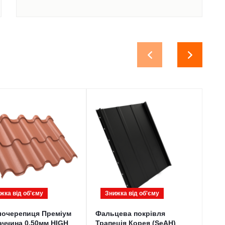
жка від обʹєму
Знижка від обʹєму
З
лочерепиця Преміум
Фальцева покрівля
Про
ччина 0,50мм HIGH
Трапеція Корея (SeAH)
(Мо