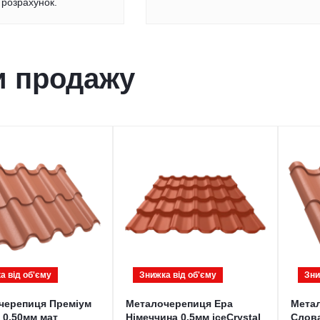
розрахунок.
и продажу
а від обʹєму
Знижка від обʹєму
Зни
черепиця Преміум
Металочерепиця Ера
Мета
 0,50мм мат
Німеччина 0,5мм iceCrystal
Слова