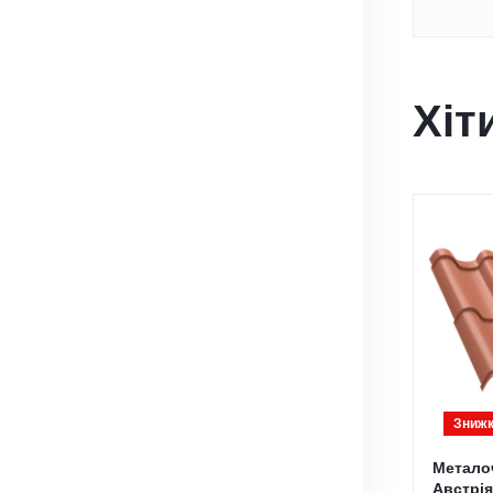
Хіт
Знижк
Метало
Австрія