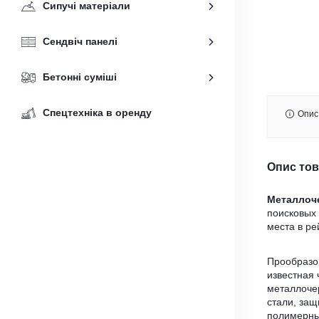
Сипучі матеріали
Сендвіч панелі
Бетонні суміші
Спецтехніка в оренду
Опис
Опис то
Металлоч
поисковых 
места в ре
Прообразо
известная
металлоче
стали, за
полимерны