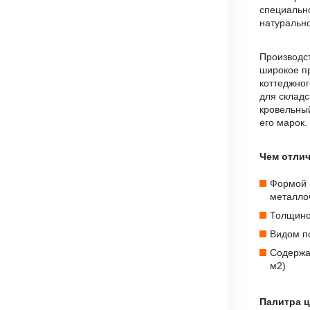
специальн
натуральн
Производст
широкое п
коттеджног
для складс
кровельн
его марок.
Чем отли
Формой 
металло
Толщино
Видом по
Содержан
м2)
Палитра 