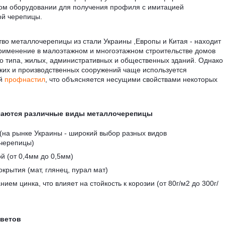
ом оборудовании для получения профиля с имитацией
ой черепицы.
во металлочерепицы из стали Украины ,Европы и Китая - находит
рименение в малоэтажном и многоэтажном строительстве домов
о типа, жилых, административных и общественных зданий. Однако
ких и производственных сооружений чаще используется
ый
профнастил
, что объясняется несущими свойствами некоторых
чаются различные виды металлочерепицы
(на рынке Украины - широкий выбор разных видов
черепицы)
й (от 0,4мм до 0,5мм)
крытия (мат, глянец, пурал мат)
ием цинка, что влияет на стойкость к корозии (от 80г/м2 до 300г/
цветов