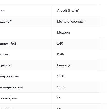
ник
Arvedi (Італія)
одукції
Металочерепиця
Модерн
инку, г/м2
140
а, мм
0.45
криття
Глянець
ширина, мм
1195
а ширина, мм
1145
 хвилі, мм
15