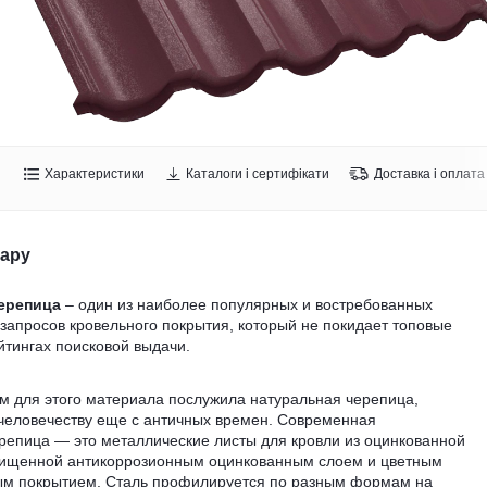
Характеристики
Каталоги і сертифікати
Доставка і оплата
вару
ерепица
– один из наиболее популярных и востребованных
запросов кровельного покрытия, который не покидает топовые
йтингах поисковой выдачи.
м для этого материала послужила натуральная черепица,
 человечеству еще с античных времен. Современная
репица — это металлические листы для кровли из оцинкованной
щищенной антикоррозионным оцинкованным слоем и цветным
м покрытием. Сталь профилируется по разным формам на