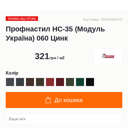
Знижка від обʹєму
Код товару: 2035110604-01
Профнастил НС-35 (Модуль
Україна) 060 Цинк
321
грн / м2
Колір
До кошика