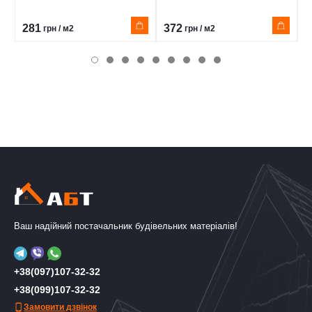
281
372
4
грн / м2
грн / м2
Ваш надійний постачальник будівельних матеріалів!
+38(097)107-32-32
+38(099)107-32-32
Замовити дзвінок