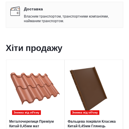
Доставка
Власним транспортом, транспортними компаніями,
найманим транспортом.
Хіти продажу
Знижка від обʹєму
Знижка від обʹєму
Металочерепиця Преміум
Фальцева покрівля Класика
П
Китай 0,45мм мат
Китай 0,45мм Глянець
С